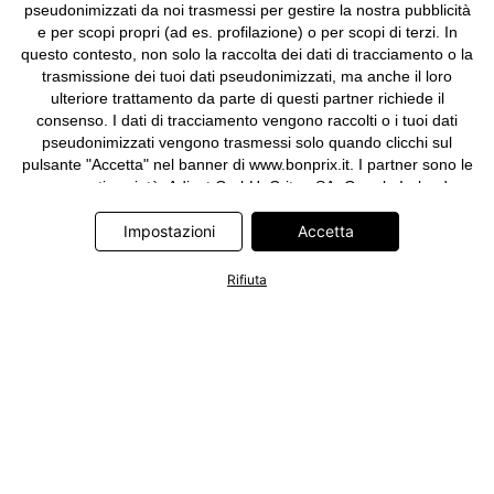
pseudonimizzati da noi trasmessi per gestire la nostra pubblicità
e per scopi propri (ad es. profilazione) o per scopi di terzi. In
questo contesto, non solo la raccolta dei dati di tracciamento o la
trasmissione dei tuoi dati pseudonimizzati, ma anche il loro
ulteriore trattamento da parte di questi partner richiede il
consenso. I dati di tracciamento vengono raccolti o i tuoi dati
pseudonimizzati vengono trasmessi solo quando clicchi sul
pulsante "Accetta" nel banner di www.bonprix.it. I partner sono le
seguenti società: Adjust GmbH, Criteo SA, Google Ireland
Limited, Hurra Communications GmbH, ID5 Technology Ltd,
Meta Platforms Ireland Limited, Microsoft Ireland Operations
Impostazioni
Accetta
Limited, Pinterest Europe Limited, RTB-House GmbH, TikTok
Information Technologies UK Limited. Ulteriori informazioni sul
Rifiuta
trattamento dei dati da parte di questi partner sono disponibili
nella nostra
informativa privacy e cookie
. L'informativa è
accessibile anche tramite un link nel banner.