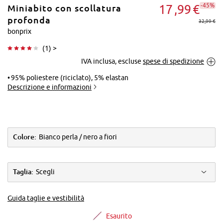
-45%
17
99
€
Miniabito con scollatura
profonda
32,99 €
bonprix
(
1
) >
Tocca per
IVA inclusa, escluse
spese di spedizione
ingrandire
95% poliestere (riciclato), 5% elastan
Descrizione e informazioni
Colore:
Bianco perla / nero a fiori
Taglia:
Scegli
Guida taglie e vestibilità
Esaurito