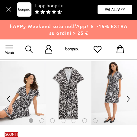
L'app bonprix
Vai all'app
hAPPy Weekend solo nell'App! 📱 -15% EXTRA
su ordini > 25 €
Menù
<
>
SCONTI