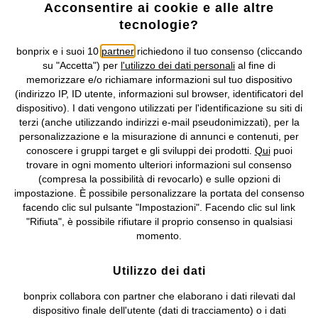
Acconsentire ai cookie e alle altre
tecnologie?
Condizioni di vendita
Accessibilità
bonprix e i suoi 10
partner
richiedono il tuo consenso (cliccando
Informativa privacy e cookie
Gestione dei cookie
su "Accetta") per
l'utilizzo dei dati personali
al fine di
memorizzare e/o richiamare informazioni sul tuo dispositivo
Informazioni legali
Diritto di recesso
(indirizzo IP, ID utente, informazioni sul browser, identificatori del
dispositivo). I dati vengono utilizzati per l'identificazione su siti di
©
2026 bonprix.
Tutti i diritti riservati.
terzi (anche utilizzando indirizzi e-mail pseudonimizzati), per la
bonprix S.r.l. con socio unico, sede legale: via Adua 33 - 13855
personalizzazione e la misurazione di annunci e contenuti, per
Valdengo (BI) C.F. 01510910027 - P.I. 01939830020, Reg. Imprese di
conoscere i gruppi target e gli sviluppi dei prodotti.
Qui
puoi
Biella n. 01510910027, R.E.A. BI - 171345, N. Reg. Pile:
trovare in ogni momento ulteriori informazioni sul consenso
IT09060P00000858, N. Reg. AEE: IT08020000002105 Capitale
(compresa la possibilità di revocarlo) e sulle opzioni di
Sociale: euro 1.000.000 i.v, Società soggetta all'attività di direzione
impostazione. È possibile personalizzare la portata del consenso
e coordinamento di bonprix Beteiligungs -Verwaltungsgesellschaft
facendo clic sul pulsante "Impostazioni". Facendo clic sul link
mbH.
"Rifiuta", è possibile rifiutare il proprio consenso in qualsiasi
momento.
Utilizzo dei dati
bonprix collabora con partner che elaborano i dati rilevati dal
dispositivo finale dell'utente (dati di tracciamento) o i dati