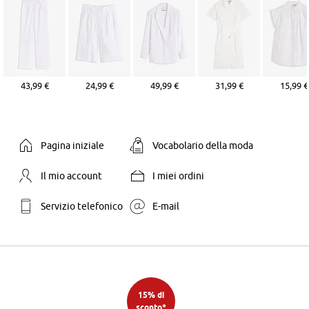
43,99 €
24,99 €
49,99 €
31,99 €
15,99 €
Pagina iniziale
Vocabolario della moda
Il mio account
I miei ordini
Servizio telefonico
E-mail
15% di
sconto*