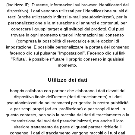
(indirizzo IP, ID utente, informazioni sul browser, identificatori del
I prezzi sono IVA inclusa. Non includono
le spese di spedizione e i
dispositivo). I dati vengono utilizzati per l'identificazione su siti di
costi di servizio.
terzi (anche utilizzando indirizzi e-mail pseudonimizzati), per la
personalizzazione e la misurazione di annunci e contenuti, per
Condizioni di vendita
Accessibilità
conoscere i gruppi target e gli sviluppi dei prodotti.
Qui
puoi
trovare in ogni momento ulteriori informazioni sul consenso
(compresa la possibilità di revocarlo) e sulle opzioni di
Informativa privacy e cookie
Gestione dei cookie
impostazione. È possibile personalizzare la portata del consenso
facendo clic sul pulsante "Impostazioni". Facendo clic sul link
Informazioni legali
Diritto di recesso
"Rifiuta", è possibile rifiutare il proprio consenso in qualsiasi
momento.
©
2026 bonprix.
Tutti i diritti riservati.
bonprix S.r.l. con socio unico, sede legale: via Adua 33 - 13855
Valdengo (BI) C.F. 01510910027 - P.I. 01939830020, Reg. Imprese di
Utilizzo dei dati
Biella n. 01510910027, R.E.A. BI - 171345, N. Reg. Pile:
bonprix collabora con partner che elaborano i dati rilevati dal
IT09060P00000858, N. Reg. AEE: IT08020000002105 Capitale
dispositivo finale dell'utente (dati di tracciamento) o i dati
Sociale: euro 1.000.000 i.v, Società soggetta all'attività di direzione
pseudonimizzati da noi trasmessi per gestire la nostra pubblicità
e coordinamento di bonprix Beteiligungs -Verwaltungsgesellschaft
e per scopi propri (ad es. profilazione) o per scopi di terzi. In
mbH.
questo contesto, non solo la raccolta dei dati di tracciamento o la
trasmissione dei tuoi dati pseudonimizzati, ma anche il loro
ulteriore trattamento da parte di questi partner richiede il
consenso. I dati di tracciamento vengono raccolti o i tuoi dati