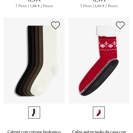
12,99 €
12,99 €
7 Pezzi |
/ Pezzo
5 Pezzi |
/ Pezzo
1,86 €
2,60 €
Calzini con cotone biologico
Calze antiscivolo da casa con