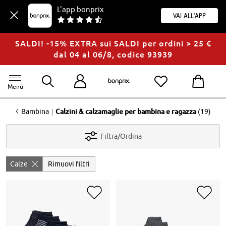
L'app bonprix
Vai all'app
SALDI! -15% EXTRA sui SALDI per ordini > 25 €
dal 04 al 06/8, codice 93939
Menù
<
|
Bambina
Calzini & calzamaglie per bambina e ragazza
(19)
Filtra/Ordina
Calze
Rimuovi filtri