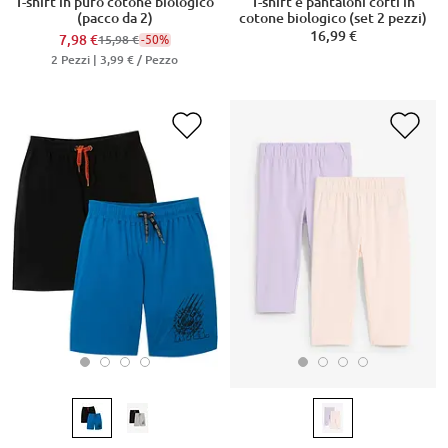
T-shirt in puro cotone biologico
T-shirt e pantaloni corti in
(pacco da 2)
cotone biologico (set 2 pezzi)
16,99 €
7,98 €
-50%
15,98 €
2 Pezzi |
3,99 €
/ Pezzo