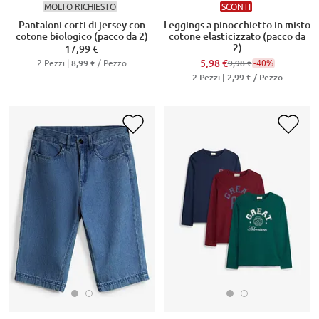
MOLTO RICHIESTO
SCONTI
Pantaloni corti di jersey con
Leggings a pinocchietto in misto
cotone biologico (pacco da 2)
cotone elasticizzato (pacco da
2)
17,99 €
2 Pezzi |
/ Pezzo
5,98 €
-40%
8,99 €
9,98 €
2 Pezzi |
2,99 €
/ Pezzo