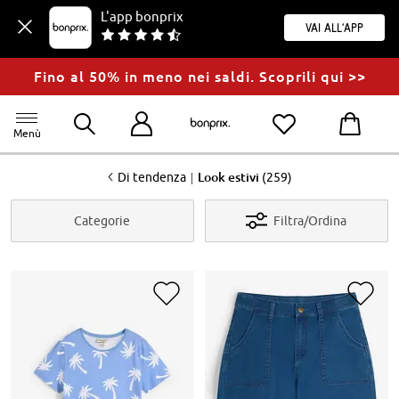
L'app bonprix
Vai all'app
Fino al 50% in meno nei saldi. Scoprili qui >>
Menù
<
|
Di tendenza
Look estivi
(259)
Categorie
Filtra/Ordina