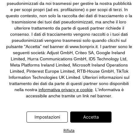
pseudonimizzati da noi trasmessi per gestire la nostra pubblicità
e per scopi propri (ad es. profilazione) o per scopi di terzi. In
questo contesto, non solo la raccolta dei dati di tracciamento o la
trasmissione dei tuoi dati pseudonimizzati, ma anche il loro
ulteriore trattamento da parte di questi partner richiede il
SCONTI
consenso. I dati di tracciamento vengono raccolti o i tuoi dati
T-shirt in puro cotone biologico
Leggings a pinocchietto con
pseudonimizzati vengono trasmessi solo quando clicchi sul
(pacco da 2)
gonna integrata
pulsante "Accetta" nel banner di www.bonprix.it. I partner sono le
15,99 €
8,98 €
-47%
16,98 €
seguenti società: Adjust GmbH, Criteo SA, Google Ireland
2 Pezzi |
4,49 €
/ Pezzo
Limited, Hurra Communications GmbH, ID5 Technology Ltd,
Meta Platforms Ireland Limited, Microsoft Ireland Operations
Limited, Pinterest Europe Limited, RTB-House GmbH, TikTok
Information Technologies UK Limited. Ulteriori informazioni sul
trattamento dei dati da parte di questi partner sono disponibili
nella nostra
informativa privacy e cookie
. L'informativa è
accessibile anche tramite un link nel banner.
Impostazioni
Accetta
Rifiuta