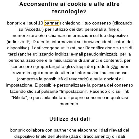
Acconsentire ai cookie e alle altre
tecnologie?
SCONTI
bonprix e i suoi 10
partner
richiedono il tuo consenso (cliccando
T-shirt in puro cotone biologico
Tuta monospalla in puro cotone
su "Accetta") per
l'utilizzo dei dati personali
al fine di
(pacco da 2)
biologico
memorizzare e/o richiamare informazioni sul tuo dispositivo
17,99 €
8,98 €
-40%
14,98 €
(indirizzo IP, ID utente, informazioni sul browser, identificatori del
2 Pezzi |
4,49 €
/ Pezzo
dispositivo). I dati vengono utilizzati per l'identificazione su siti di
terzi (anche utilizzando indirizzi e-mail pseudonimizzati), per la
personalizzazione e la misurazione di annunci e contenuti, per
conoscere i gruppi target e gli sviluppi dei prodotti.
Qui
puoi
trovare in ogni momento ulteriori informazioni sul consenso
(compresa la possibilità di revocarlo) e sulle opzioni di
impostazione. È possibile personalizzare la portata del consenso
facendo clic sul pulsante "Impostazioni". Facendo clic sul link
"Rifiuta", è possibile rifiutare il proprio consenso in qualsiasi
momento.
Utilizzo dei dati
bonprix collabora con partner che elaborano i dati rilevati dal
dispositivo finale dell'utente (dati di tracciamento) o i dati