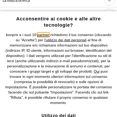
La nostra offerta
L'azienda
Acconsentire ai cookie e alle altre
tecnologie?
Seguici anche su
bonprix e i suoi 10
partner
richiedono il tuo consenso (cliccando
su "Accetta") per
l'utilizzo dei dati personali
al fine di
memorizzare e/o richiamare informazioni sul tuo dispositivo
(indirizzo IP, ID utente, informazioni sul browser, identificatori del
I prezzi sono IVA inclusa. Non includono
le spese di spedizione e i
dispositivo). I dati vengono utilizzati per l'identificazione su siti di
costi di servizio.
terzi (anche utilizzando indirizzi e-mail pseudonimizzati), per la
personalizzazione e la misurazione di annunci e contenuti, per
Condizioni di vendita
Accessibilità
conoscere i gruppi target e gli sviluppi dei prodotti.
Qui
puoi
trovare in ogni momento ulteriori informazioni sul consenso
(compresa la possibilità di revocarlo) e sulle opzioni di
Informativa privacy e cookie
Gestione dei cookie
impostazione. È possibile personalizzare la portata del consenso
facendo clic sul pulsante "Impostazioni". Facendo clic sul link
Informazioni legali
Diritto di recesso
"Rifiuta", è possibile rifiutare il proprio consenso in qualsiasi
momento.
©
2026 bonprix.
Tutti i diritti riservati.
bonprix S.r.l. con socio unico, sede legale: via Adua 33 - 13855
Valdengo (BI) C.F. 01510910027 - P.I. 01939830020, Reg. Imprese di
Utilizzo dei dati