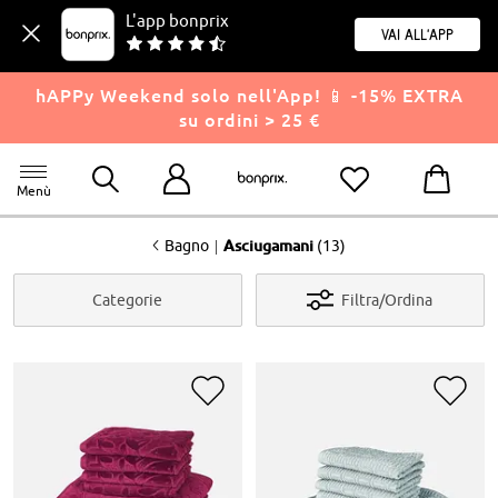
L'app bonprix
Vai all'app
hAPPy Weekend solo nell'App! 📱 -15% EXTRA
su ordini > 25 €
Menù
<
|
Bagno
Asciugamani
(13)
Categorie
Filtra/Ordina