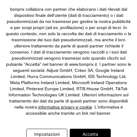
Biella n. 01510910027, R.E.A. BI - 171345, N. Reg. Pile:
bonprix collabora con partner che elaborano i dati rilevati dal
IT09060P00000858, N. Reg. AEE: IT08020000002105 Capitale
dispositivo finale dell'utente (dati di tracciamento) o i dati
Sociale: euro 1.000.000 i.v, Società soggetta all'attività di direzione
pseudonimizzati da noi trasmessi per gestire la nostra pubblicità
e coordinamento di bonprix Beteiligungs -Verwaltungsgesellschaft
e per scopi propri (ad es. profilazione) o per scopi di terzi. In
mbH.
questo contesto, non solo la raccolta dei dati di tracciamento o la
trasmissione dei tuoi dati pseudonimizzati, ma anche il loro
ulteriore trattamento da parte di questi partner richiede il
consenso. I dati di tracciamento vengono raccolti o i tuoi dati
pseudonimizzati vengono trasmessi solo quando clicchi sul
pulsante "Accetta" nel banner di www.bonprix.it. I partner sono le
seguenti società: Adjust GmbH, Criteo SA, Google Ireland
Limited, Hurra Communications GmbH, ID5 Technology Ltd,
Meta Platforms Ireland Limited, Microsoft Ireland Operations
Limited, Pinterest Europe Limited, RTB-House GmbH, TikTok
Information Technologies UK Limited. Ulteriori informazioni sul
trattamento dei dati da parte di questi partner sono disponibili
nella nostra
informativa privacy e cookie
. L'informativa è
accessibile anche tramite un link nel banner.
Impostazioni
Accetta