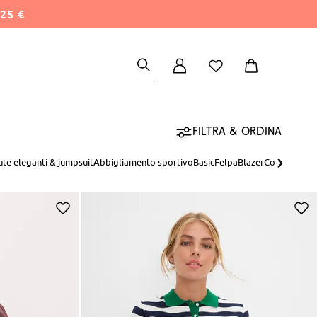
25 €
Filtra & ordina
›
ute eleganti & jumpsuit
Abbigliamento sportivo
Basic
Felpa
Blazer
Completi & s