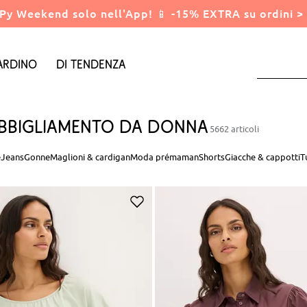
Py Weekend solo nell'App! 📱 -15% EXTRA su ordini > 
ardino
Di tendenza
bbigliamento da donna
5662 articoli
e
Jeans
Gonne
Maglioni & cardigan
Moda prémaman
Shorts
Giacche & cappotti
T