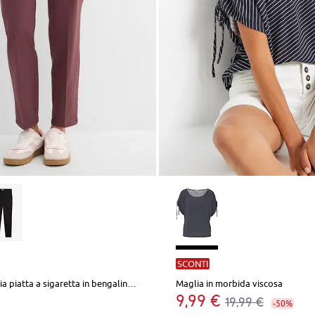
SCONTI
Pantaloni pancia piatta a sigaretta in bengalina elasticizzata
Maglia in morbida viscosa
9,99 €
19,99 €
-50%