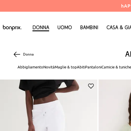
hAP
Donna
Uomo
Bambini
Casa & Gi
A
Donna
Abbigliamento
Novità
Maglie & top
Abiti
Pantaloni
Camicie & tunich