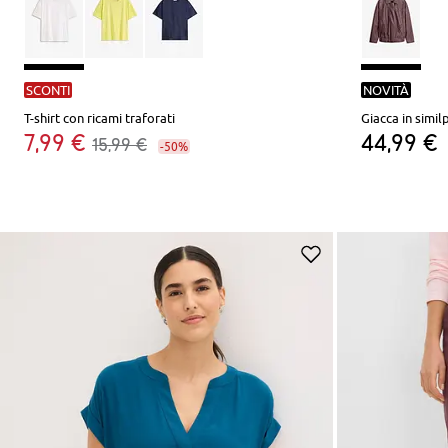
SCONTI
NOVITÀ
T-shirt con ricami traforati
Giacca in simil
7,99 €
44,99 €
15,99 €
-50%