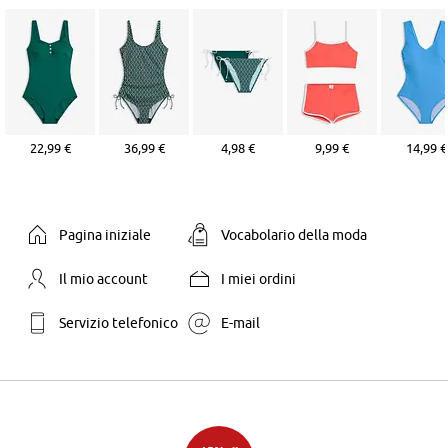
22,99 €
36,99 €
4,98 €
9,99 €
14,99 €
Pagina iniziale
Vocabolario della moda
Il mio account
I miei ordini
Servizio telefonico
E-mail