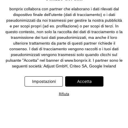
bonprix collabora con partner che elaborano i dati rilevati dal
dispositivo finale dell'utente (dati di tracciamento) o i dati
pseudonimizzati da noi trasmessi per gestire la nostra pubblicità
e per scopi propri (ad es. profilazione) o per scopi di terzi. In
questo contesto, non solo la raccolta dei dati di tracciamento o la
trasmissione dei tuoi dati pseudonimizzati, ma anche il loro
ulteriore trattamento da parte di questi partner richiede il
consenso. I dati di tracciamento vengono raccolti o i tuoi dati
pseudonimizzati vengono trasmessi solo quando clicchi sul
pulsante "Accetta" nel banner di www.bonprix.it. I partner sono le
seguenti società: Adjust GmbH, Criteo SA, Google Ireland
Limited, Hurra Communications GmbH, ID5 Technology Ltd,
Meta Platforms Ireland Limited, Microsoft Ireland Operations
Impostazioni
Accetta
Limited, Pinterest Europe Limited, RTB-House GmbH, TikTok
Information Technologies UK Limited. Ulteriori informazioni sul
Rifiuta
trattamento dei dati da parte di questi partner sono disponibili
nella nostra
informativa privacy e cookie
. L'informativa è
accessibile anche tramite un link nel banner.