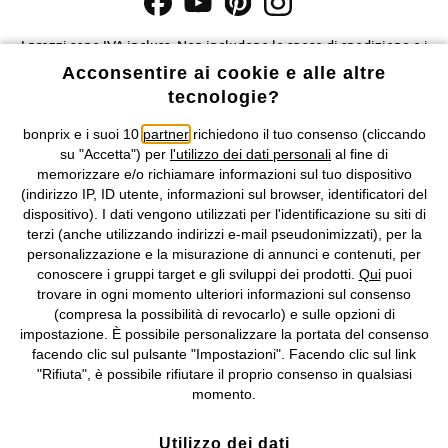
I prezzi sono IVA inclusa. Non includono
le spese di spedizione e i
costi di servizio.
Acconsentire ai cookie e alle altre
tecnologie?
Condizioni di vendita
Accessibilità
bonprix e i suoi 10
partner
richiedono il tuo consenso (cliccando
su "Accetta") per
l'utilizzo dei dati personali
al fine di
Informativa privacy e cookie
Gestione dei cookie
memorizzare e/o richiamare informazioni sul tuo dispositivo
(indirizzo IP, ID utente, informazioni sul browser, identificatori del
Informazioni legali
Diritto di recesso
dispositivo). I dati vengono utilizzati per l'identificazione su siti di
terzi (anche utilizzando indirizzi e-mail pseudonimizzati), per la
©
2026 bonprix.
Tutti i diritti riservati.
personalizzazione e la misurazione di annunci e contenuti, per
bonprix S.r.l. con socio unico, sede legale: via Adua 33 - 13855
conoscere i gruppi target e gli sviluppi dei prodotti.
Qui
puoi
Valdengo (BI) C.F. 01510910027 - P.I. 01939830020, Reg. Imprese di
trovare in ogni momento ulteriori informazioni sul consenso
Biella n. 01510910027, R.E.A. BI - 171345, N. Reg. Pile:
(compresa la possibilità di revocarlo) e sulle opzioni di
IT09060P00000858, N. Reg. AEE: IT08020000002105 Capitale
impostazione. È possibile personalizzare la portata del consenso
Sociale: euro 1.000.000 i.v, Società soggetta all'attività di direzione
facendo clic sul pulsante "Impostazioni". Facendo clic sul link
e coordinamento di bonprix Beteiligungs -Verwaltungsgesellschaft
"Rifiuta", è possibile rifiutare il proprio consenso in qualsiasi
mbH.
momento.
Utilizzo dei dati