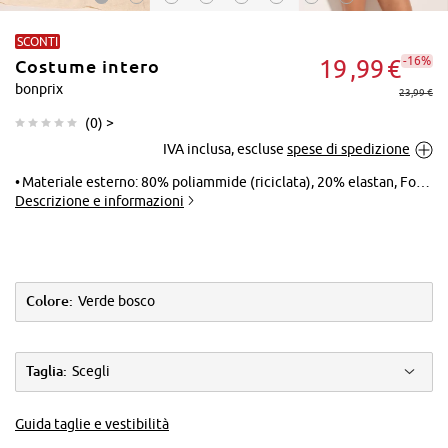
SCONTI
-16%
19
99
€
Costume intero
bonprix
23,99 €
(
0
) >
IVA inclusa, escluse
spese di spedizione
Tocca per
ingrandire
Materiale esterno: 80% poliammide (riciclata), 20% elastan, Fodera: 100% poliestere
Descrizione e informazioni
Colore:
Verde bosco
Taglia:
Scegli
Guida taglie e vestibilità