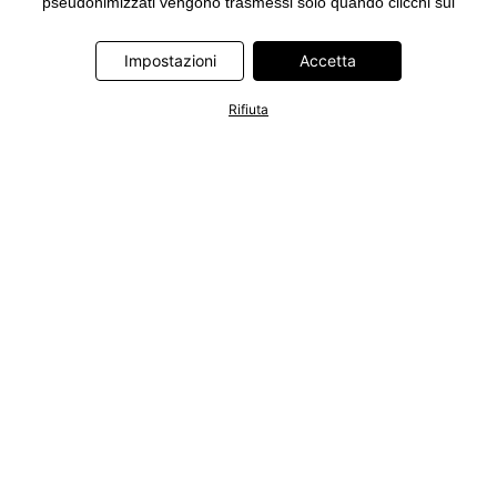
pseudonimizzati vengono trasmessi solo quando clicchi sul
pulsante "Accetta" nel banner di www.bonprix.it. I partner sono le
seguenti società: Adjust GmbH, Criteo SA, Google Ireland
Impostazioni
Accetta
Limited, Hurra Communications GmbH, ID5 Technology Ltd,
Meta Platforms Ireland Limited, Microsoft Ireland Operations
Rifiuta
Limited, Pinterest Europe Limited, RTB-House GmbH, TikTok
Information Technologies UK Limited. Ulteriori informazioni sul
trattamento dei dati da parte di questi partner sono disponibili
nella nostra
informativa privacy e cookie
. L'informativa è
accessibile anche tramite un link nel banner.