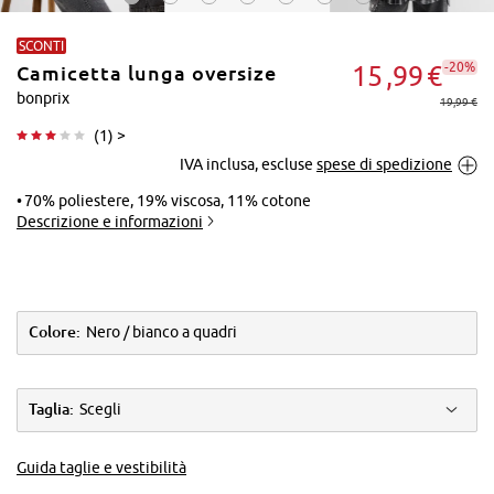
SCONTI
-20%
15
99
€
Camicetta lunga oversize
bonprix
19,99 €
(
1
) >
IVA inclusa, escluse
spese di spedizione
Tocca per
ingrandire
70% poliestere, 19% viscosa, 11% cotone
Descrizione e informazioni
Colore:
Nero / bianco a quadri
Taglia:
Scegli
Guida taglie e vestibilità