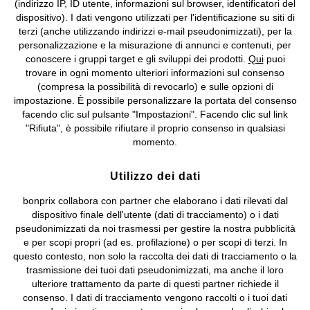
(indirizzo IP, ID utente, informazioni sul browser, identificatori del
©
2026 bonprix.
Tutti i diritti riservati.
dispositivo). I dati vengono utilizzati per l'identificazione su siti di
bonprix S.r.l. con socio unico, sede legale: via Adua 33 - 13855
terzi (anche utilizzando indirizzi e-mail pseudonimizzati), per la
Valdengo (BI) C.F. 01510910027 - P.I. 01939830020, Reg. Imprese di
personalizzazione e la misurazione di annunci e contenuti, per
Biella n. 01510910027, R.E.A. BI - 171345, N. Reg. Pile:
conoscere i gruppi target e gli sviluppi dei prodotti.
Qui
puoi
IT09060P00000858, N. Reg. AEE: IT08020000002105 Capitale
trovare in ogni momento ulteriori informazioni sul consenso
Sociale: euro 1.000.000 i.v, Società soggetta all'attività di direzione
(compresa la possibilità di revocarlo) e sulle opzioni di
e coordinamento di bonprix Beteiligungs -Verwaltungsgesellschaft
impostazione. È possibile personalizzare la portata del consenso
mbH.
facendo clic sul pulsante "Impostazioni". Facendo clic sul link
"Rifiuta", è possibile rifiutare il proprio consenso in qualsiasi
momento.
Utilizzo dei dati
bonprix collabora con partner che elaborano i dati rilevati dal
dispositivo finale dell'utente (dati di tracciamento) o i dati
pseudonimizzati da noi trasmessi per gestire la nostra pubblicità
e per scopi propri (ad es. profilazione) o per scopi di terzi. In
questo contesto, non solo la raccolta dei dati di tracciamento o la
trasmissione dei tuoi dati pseudonimizzati, ma anche il loro
ulteriore trattamento da parte di questi partner richiede il
consenso. I dati di tracciamento vengono raccolti o i tuoi dati