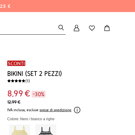
25 €
SCONTI
Bikini (set 2 pezzi)
(1)
8
99
€
-30%
12,
99
€
IVA inclusa, escluse
spese di spedizione
Colore: Nero / bianco a righe