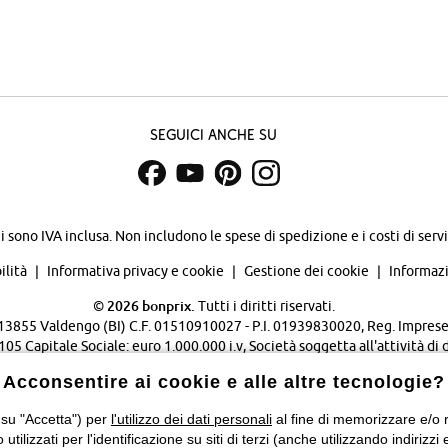
Seguici anche su
zi sono IVA inclusa. Non includono
le spese di spedizione e i costi di servi
ilità
Informativa privacy e cookie
Gestione dei cookie
Informazi
©
2026 bonprix.
Tutti i diritti riservati.
 - 13855 Valdengo (BI) C.F. 01510910027 - P.I. 01939830020, Reg. Imprese 
Capitale Sociale: euro 1.000.000 i.v, Società soggetta all'attività di 
Verwaltungsgesellschaft mbH.
Acconsentire ai cookie e alle altre tecnologie?
Cambia Paese…
 su "Accetta") per
l'utilizzo dei dati personali
al fine di memorizzare e/o ri
o utilizzati per l'identificazione su siti di terzi (anche utilizzando indiri