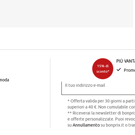
Più van
15% di
Promo
sconto*
 moda
Il tuo indirizzo e-mail
* Offerta valida per 30 giorni a parti
superiori a 40 €. Non cumulabile con
** Riceverai la newsletter di bonpri
e offerte personalizzate. Puoi rev
su
Annullamento
su bonprix.it o tra