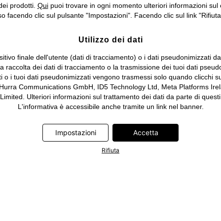
dei prodotti.
Qui
puoi trovare in ogni momento ulteriori informazioni sul 
 facendo clic sul pulsante "Impostazioni". Facendo clic sul link "Rifiuta"
Utilizzo dei dati
itivo finale dell'utente (dati di tracciamento) o i dati pseudonimizzati d
 la raccolta dei dati di tracciamento o la trasmissione dei tuoi dati pseud
ti o i tuoi dati pseudonimizzati vengono trasmessi solo quando clicchi su
 Hurra Communications GmbH, ID5 Technology Ltd, Meta Platforms Irela
ed. Ulteriori informazioni sul trattamento dei dati da parte di questi 
L'informativa è accessibile anche tramite un link nel banner.
Impostazioni
Accetta
Rifiuta