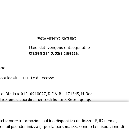
Pagamento sicuro
I tuoi dati vengono crittografati e
trasferiti in tutta sicurezza.
zio.
oni legali
Diritto di recesso
di Biella n. 01510910027, R.E.A. BI - 171345, N. Reg.
direzione e coordinamento di bonprix Beteiligungs -
chiamare informazioni sul tuo dispositivo (indirizzo IP, ID utente,
zzi e-mail pseudonimizzati), per la personalizzazione e la misurazione di