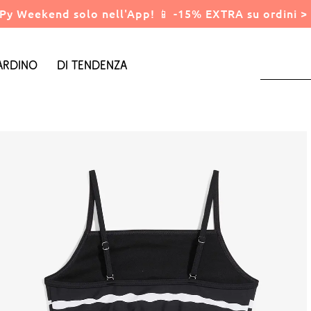
Py Weekend solo nell'App! 📱 -15% EXTRA su ordini > 
ardino
Di tendenza