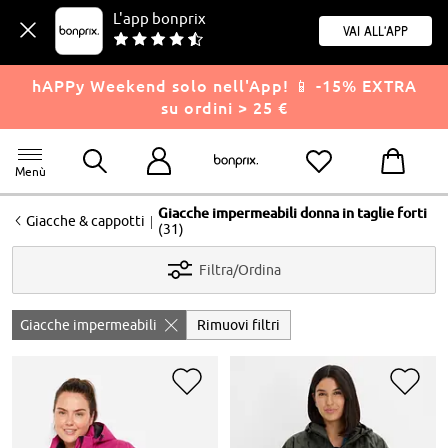
L'app bonprix
Vai all'app
hAPPy Weekend solo nell'App! 📱 -15% EXTRA
su ordini > 25 €
Menù
Giacche impermeabili donna in taglie forti
<
|
Giacche & cappotti
(31)
Filtra/Ordina
Giacche impermeabili
Rimuovi filtri