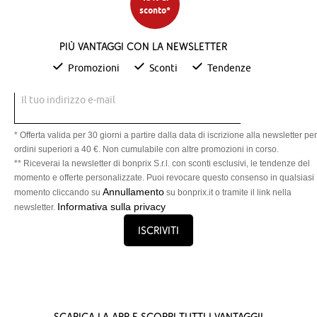
sconto*
Più vantaggi con la newsletter
Promozioni
Sconti
Tendenze
Il tuo indirizzo e-mail
* Offerta valida per 30 giorni a partire dalla data di iscrizione alla newsletter per
ordini superiori a 40 €. Non cumulabile con altre promozioni in corso.
** Riceverai la newsletter di bonprix S.r.l. con sconti esclusivi, le tendenze del
momento e offerte personalizzate. Puoi revocare questo consenso in qualsiasi
Annullamento
momento cliccando su
su bonprix.it o tramite il link nella
Informativa sulla privacy
newsletter.
Iscriviti
Scarica la App e scopri tutti i vantaggi!