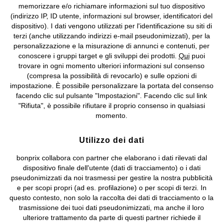
memorizzare e/o richiamare informazioni sul tuo dispositivo
(indirizzo IP, ID utente, informazioni sul browser, identificatori del
I prezzi sono IVA inclusa. Non includono
le spese di spedizione e i
dispositivo). I dati vengono utilizzati per l'identificazione su siti di
costi di servizio.
terzi (anche utilizzando indirizzi e-mail pseudonimizzati), per la
personalizzazione e la misurazione di annunci e contenuti, per
Condizioni di vendita
Accessibilità
conoscere i gruppi target e gli sviluppi dei prodotti.
Qui
puoi
trovare in ogni momento ulteriori informazioni sul consenso
(compresa la possibilità di revocarlo) e sulle opzioni di
Informativa privacy e cookie
Gestione dei cookie
impostazione. È possibile personalizzare la portata del consenso
facendo clic sul pulsante "Impostazioni". Facendo clic sul link
Informazioni legali
Diritto di recesso
"Rifiuta", è possibile rifiutare il proprio consenso in qualsiasi
momento.
©
2026 bonprix.
Tutti i diritti riservati.
bonprix S.r.l. con socio unico, sede legale: via Adua 33 - 13855
Valdengo (BI) C.F. 01510910027 - P.I. 01939830020, Reg. Imprese di
Utilizzo dei dati
Biella n. 01510910027, R.E.A. BI - 171345, N. Reg. Pile:
bonprix collabora con partner che elaborano i dati rilevati dal
IT09060P00000858, N. Reg. AEE: IT08020000002105 Capitale
dispositivo finale dell'utente (dati di tracciamento) o i dati
Sociale: euro 1.000.000 i.v, Società soggetta all'attività di direzione
pseudonimizzati da noi trasmessi per gestire la nostra pubblicità
e coordinamento di bonprix Beteiligungs -Verwaltungsgesellschaft
e per scopi propri (ad es. profilazione) o per scopi di terzi. In
mbH.
questo contesto, non solo la raccolta dei dati di tracciamento o la
trasmissione dei tuoi dati pseudonimizzati, ma anche il loro
ulteriore trattamento da parte di questi partner richiede il