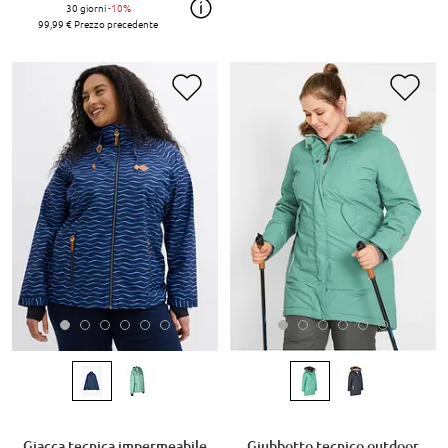
30 giorni
-10%
99,99 €
Prezzo precedente
Giacca tecnica impermeabile
Giubbotto tecnico outdoor