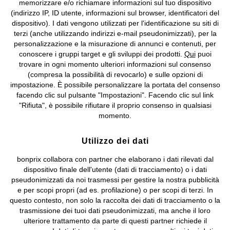
memorizzare e/o richiamare informazioni sul tuo dispositivo
(indirizzo IP, ID utente, informazioni sul browser, identificatori del
©
2026 bonprix.
Tutti i diritti riservati.
dispositivo). I dati vengono utilizzati per l'identificazione su siti di
bonprix S.r.l. con socio unico, sede legale: via Adua 33 - 13855
terzi (anche utilizzando indirizzi e-mail pseudonimizzati), per la
Valdengo (BI) C.F. 01510910027 - P.I. 01939830020, Reg. Imprese di
personalizzazione e la misurazione di annunci e contenuti, per
Biella n. 01510910027, R.E.A. BI - 171345, N. Reg. Pile:
conoscere i gruppi target e gli sviluppi dei prodotti.
Qui
puoi
IT09060P00000858, N. Reg. AEE: IT08020000002105 Capitale
trovare in ogni momento ulteriori informazioni sul consenso
Sociale: euro 1.000.000 i.v, Società soggetta all'attività di direzione
(compresa la possibilità di revocarlo) e sulle opzioni di
e coordinamento di bonprix Beteiligungs -Verwaltungsgesellschaft
impostazione. È possibile personalizzare la portata del consenso
mbH.
facendo clic sul pulsante "Impostazioni". Facendo clic sul link
"Rifiuta", è possibile rifiutare il proprio consenso in qualsiasi
momento.
Utilizzo dei dati
bonprix collabora con partner che elaborano i dati rilevati dal
dispositivo finale dell'utente (dati di tracciamento) o i dati
pseudonimizzati da noi trasmessi per gestire la nostra pubblicità
e per scopi propri (ad es. profilazione) o per scopi di terzi. In
questo contesto, non solo la raccolta dei dati di tracciamento o la
trasmissione dei tuoi dati pseudonimizzati, ma anche il loro
ulteriore trattamento da parte di questi partner richiede il