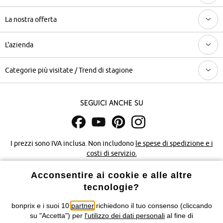
La nostra offerta
L'azienda
Categorie più visitate / Trend di stagione
Seguici anche su
I prezzi sono IVA inclusa. Non includono
le spese di spedizione e i
costi di servizio.
Acconsentire ai cookie e alle altre
Condizioni di vendita
Accessibilità
tecnologie?
Informativa privacy e cookie
Gestione dei cookie
bonprix e i suoi 10
partner
richiedono il tuo consenso (cliccando
su "Accetta") per
l'utilizzo dei dati personali
al fine di
Informazioni legali
Diritto di recesso