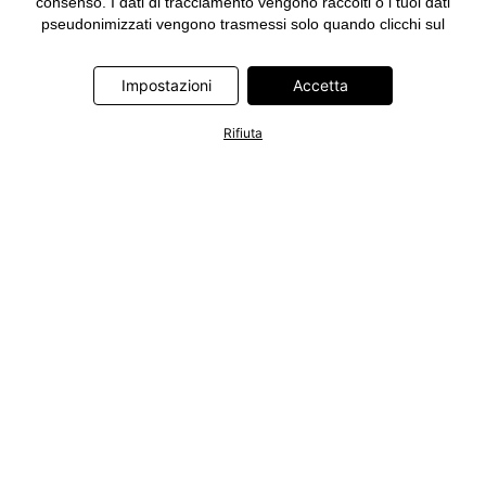
consenso. I dati di tracciamento vengono raccolti o i tuoi dati
pseudonimizzati vengono trasmessi solo quando clicchi sul
pulsante "Accetta" nel banner di www.bonprix.it. I partner sono le
seguenti società: Adjust GmbH, Criteo SA, Google Ireland
Impostazioni
Accetta
Limited, Hurra Communications GmbH, ID5 Technology Ltd,
Meta Platforms Ireland Limited, Microsoft Ireland Operations
Limited, Pinterest Europe Limited, RTB-House GmbH, TikTok
Rifiuta
Information Technologies UK Limited. Ulteriori informazioni sul
trattamento dei dati da parte di questi partner sono disponibili
nella nostra
informativa privacy e cookie
. L'informativa è
accessibile anche tramite un link nel banner.