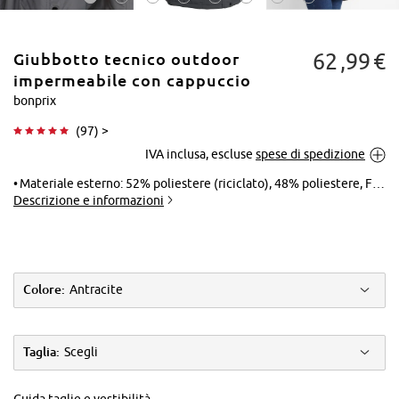
62
99
€
Giubbotto tecnico outdoor
impermeabile con cappuccio
bonprix
(
97
) >
Tocca per
IVA inclusa, escluse
spese di spedizione
ingrandire
Materiale esterno: 52% poliestere (riciclato), 48% poliestere, Fodera: 100% poliestere, Imbottitura: 100% poliestere, Pelliccia ecologica: 55% modacrilico, 45% poliacrilico
Descrizione e informazioni
Colore:
Antracite
Taglia:
Scegli
Guida taglie e vestibilità