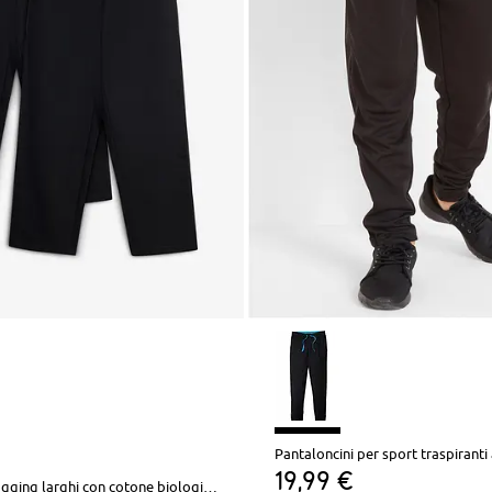
19,99 €
Pantaloni da jogging larghi con cotone biologico morbido (pacco da 2)