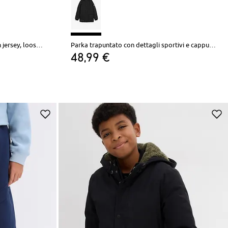
Pantaloni cargo termici foderati in jersey, loose fit
Parka trapuntato con dettagli sportivi e cappuccio
48,99 €