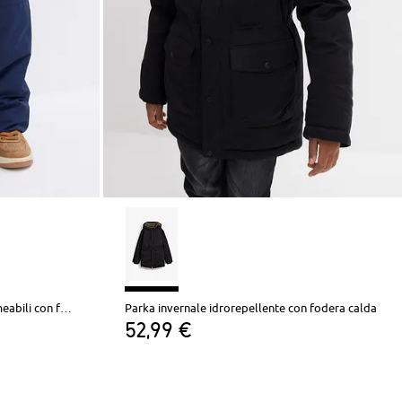
Pantaloni cargo funzionali impermeabili con fodera calda
Parka invernale idrorepellente con fodera calda
52,99 €