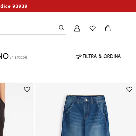
odice 93939
no
Filtra & ordina
34 articoli