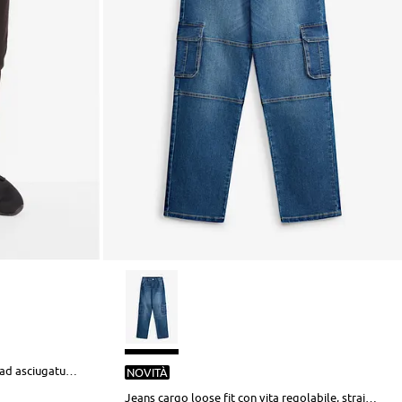
Pantaloncini per sport traspiranti ad asciugatura rapida
NOVITÀ
Jeans cargo loose fit con vita regolabile, straight