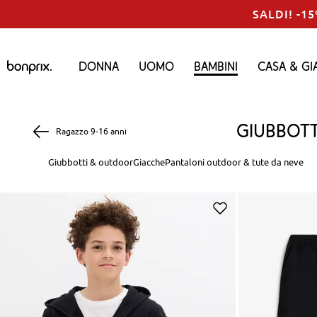
SALDI! -15
Donna
Uomo
Bambini
Casa & Gi
Giubbot
Ragazzo 9-16 anni
Giubbotti & outdoor
Giacche
Pantaloni outdoor & tute da neve