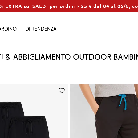
% EXTRA sui SALDI per ordini > 25 € dal 04 al 06/8, c
ardino
Di tendenza
ti & abbigliamento outdoor bambi