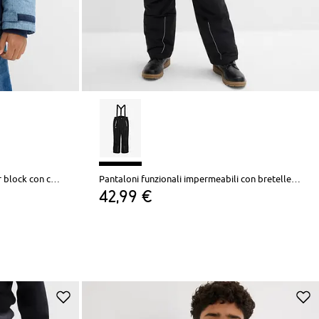
Giacca invernale imbottita in color block con cappuccio
Pantaloni funzionali impermeabili con bretelle e dettagli riflettenti
42,99 €