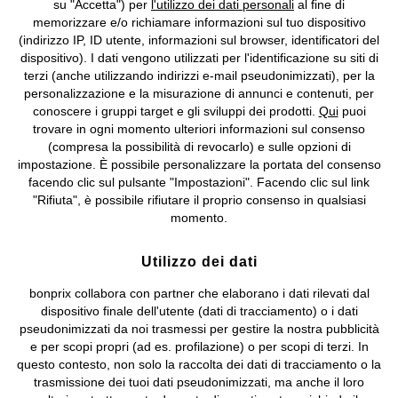
su "Accetta") per
l'utilizzo dei dati personali
al fine di
memorizzare e/o richiamare informazioni sul tuo dispositivo
Condizioni di vendita
Accessibilità
(indirizzo IP, ID utente, informazioni sul browser, identificatori del
dispositivo). I dati vengono utilizzati per l'identificazione su siti di
Informativa privacy e cookie
Gestione dei cookie
terzi (anche utilizzando indirizzi e-mail pseudonimizzati), per la
personalizzazione e la misurazione di annunci e contenuti, per
Informazioni legali
Diritto di recesso
conoscere i gruppi target e gli sviluppi dei prodotti.
Qui
puoi
trovare in ogni momento ulteriori informazioni sul consenso
©
2026 bonprix.
Tutti i diritti riservati.
(compresa la possibilità di revocarlo) e sulle opzioni di
bonprix S.r.l. con socio unico, sede legale: via Adua 33 - 13855
impostazione. È possibile personalizzare la portata del consenso
Valdengo (BI) C.F. 01510910027 - P.I. 01939830020, Reg. Imprese di
facendo clic sul pulsante "Impostazioni". Facendo clic sul link
Biella n. 01510910027, R.E.A. BI - 171345, N. Reg. Pile:
"Rifiuta", è possibile rifiutare il proprio consenso in qualsiasi
IT09060P00000858, N. Reg. AEE: IT08020000002105 Capitale
momento.
Sociale: euro 1.000.000 i.v, Società soggetta all'attività di direzione
e coordinamento di bonprix Beteiligungs -Verwaltungsgesellschaft
Utilizzo dei dati
mbH.
bonprix collabora con partner che elaborano i dati rilevati dal
dispositivo finale dell'utente (dati di tracciamento) o i dati
pseudonimizzati da noi trasmessi per gestire la nostra pubblicità
e per scopi propri (ad es. profilazione) o per scopi di terzi. In
questo contesto, non solo la raccolta dei dati di tracciamento o la
trasmissione dei tuoi dati pseudonimizzati, ma anche il loro