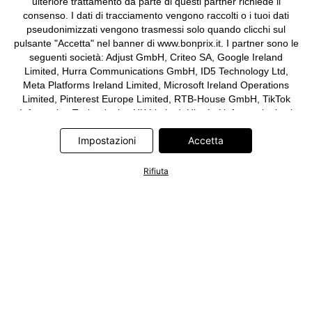
ulteriore trattamento da parte di questi partner richiede il
consenso. I dati di tracciamento vengono raccolti o i tuoi dati
pseudonimizzati vengono trasmessi solo quando clicchi sul
pulsante "Accetta" nel banner di www.bonprix.it. I partner sono le
seguenti società: Adjust GmbH, Criteo SA, Google Ireland
Limited, Hurra Communications GmbH, ID5 Technology Ltd,
Meta Platforms Ireland Limited, Microsoft Ireland Operations
Limited, Pinterest Europe Limited, RTB-House GmbH, TikTok
Information Technologies UK Limited. Ulteriori informazioni sul
trattamento dei dati da parte di questi partner sono disponibili
Impostazioni
Accetta
nella nostra
informativa privacy e cookie
. L'informativa è
accessibile anche tramite un link nel banner.
Rifiuta