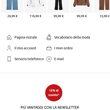
26,99 €
116,99 €
99,99 €
99,99 €
53,99 €
Pagina iniziale
Vocabolario della moda
Il mio account
I miei ordini
Servizio telefonico
E-mail
15% di
sconto*
Più vantaggi con la newsletter