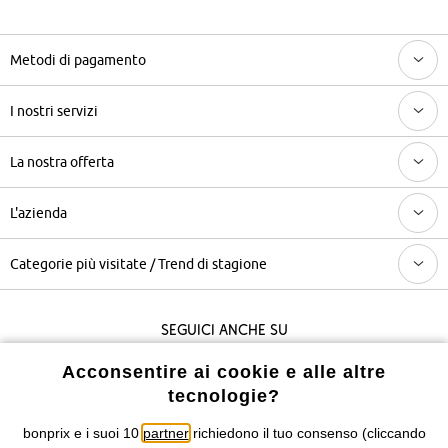
Metodi di pagamento
I nostri servizi
La nostra offerta
L'azienda
Categorie più visitate / Trend di stagione
Seguici anche su
Acconsentire ai cookie e alle altre
tecnologie?
I prezzi sono IVA inclusa. Non includono
le spese di spedizione e i
costi di servizio.
bonprix e i suoi 10
partner
richiedono il tuo consenso (cliccando