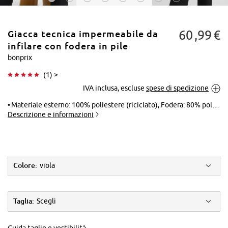
60
99
€
Giacca tecnica impermeabile da
infilare con fodera in pile
bonprix
(
1
) >
Tocca per
IVA inclusa, escluse
spese di spedizione
ingrandire
Materiale esterno: 100% poliestere (riciclato), Fodera: 80% poliestere (riciclato), 20% poliestere, Fodera maniche: 100% poliestere, Imbottitura: 70% poliestere, 30% poliestere (riciclato)
Descrizione e informazioni
Colore:
viola
Taglia:
Scegli
Guida taglie e vestibilità