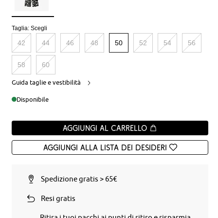
Taglia:
Scegli
42
44
46
48
50
52
54
56
58
60
Guida taglie e vestibilità
Disponibile
Aggiungi al carrello
Aggiungi alla Lista dei desideri
Spedizione gratis > 65€
Resi gratis
Ritira i tuoi pacchi ai punti di ritiro e risparmia