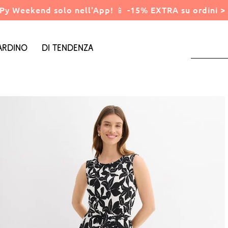
Py Weekend solo nell'App! 📱 -15% EXTRA su ordini > 
ardino
Di tendenza