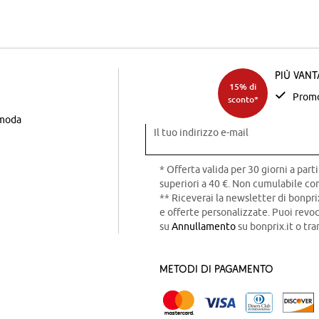
Più van
15% di
Promo
sconto*
 moda
Il tuo indirizzo e-mail
* Offerta valida per 30 giorni a parti
superiori a 40 €. Non cumulabile con
** Riceverai la newsletter di bonpri
e offerte personalizzate. Puoi rev
su
Annullamento
su bonprix.it o tra
Metodi di pagamento