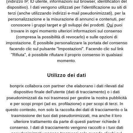
(indirizzo IP, ID utente, informazioni sul browser, identificatori del
©
2026 bonprix.
Tutti i diritti riservati.
dispositivo). I dati vengono utilizzati per l'identificazione su siti di
bonprix S.r.l. con socio unico, sede legale: via Adua 33 - 13855
terzi (anche utilizzando indirizzi e-mail pseudonimizzati), per la
Valdengo (BI) C.F. 01510910027 - P.I. 01939830020, Reg. Imprese di
personalizzazione e la misurazione di annunci e contenuti, per
Biella n. 01510910027, R.E.A. BI - 171345, N. Reg. Pile:
conoscere i gruppi target e gli sviluppi dei prodotti.
Qui
puoi
IT09060P00000858, N. Reg. AEE: IT08020000002105 Capitale
trovare in ogni momento ulteriori informazioni sul consenso
Sociale: euro 1.000.000 i.v, Società soggetta all'attività di direzione
(compresa la possibilità di revocarlo) e sulle opzioni di
e coordinamento di bonprix Beteiligungs -Verwaltungsgesellschaft
impostazione. È possibile personalizzare la portata del consenso
mbH.
facendo clic sul pulsante "Impostazioni". Facendo clic sul link
"Rifiuta", è possibile rifiutare il proprio consenso in qualsiasi
momento.
Utilizzo dei dati
bonprix collabora con partner che elaborano i dati rilevati dal
dispositivo finale dell'utente (dati di tracciamento) o i dati
pseudonimizzati da noi trasmessi per gestire la nostra pubblicità
e per scopi propri (ad es. profilazione) o per scopi di terzi. In
questo contesto, non solo la raccolta dei dati di tracciamento o la
trasmissione dei tuoi dati pseudonimizzati, ma anche il loro
ulteriore trattamento da parte di questi partner richiede il
consenso. I dati di tracciamento vengono raccolti o i tuoi dati