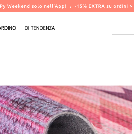
Py Weekend solo nell'App! 📱 -15% EXTRA su ordini > 
ardino
Di tendenza