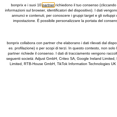
bonprix e i suoi 10
partner
richiedono il tuo consenso (cliccando
informazioni sul browser, identificatori del dispositivo). I dati vengon
annunci e contenuti, per conoscere i gruppi target e gli sviluppi 
impostazione. È possibile personalizzare la portata del consenso
bonprix collabora con partner che elaborano i dati rilevati dal dispos
es. profilazione) o per scopi di terzi. In questo contesto, non solo
partner richiede il consenso. I dati di tracciamento vengono raccol
seguenti società: Adjust GmbH, Criteo SA, Google Ireland Limited,
Limited, RTB-House GmbH, TikTok Information Technologies UK Limit