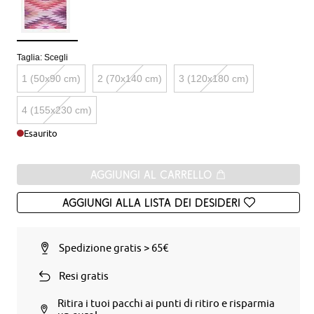
Taglia:
Scegli
1 (50x90 cm)
2 (70x140 cm)
3 (120x180 cm)
4 (155x230 cm)
Esaurito
Aggiungi al carrello
Aggiungi alla Lista dei desideri
Spedizione gratis > 65€
Resi gratis
Ritira i tuoi pacchi ai punti di ritiro e risparmia