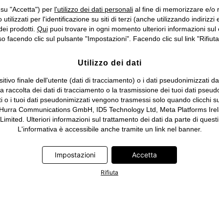
Cambia Paese…
 su "Accetta") per
l'utilizzo dei dati personali
al fine di memorizzare e/o ri
o utilizzati per l'identificazione su siti di terzi (anche utilizzando indiri
dei prodotti.
Qui
puoi trovare in ogni momento ulteriori informazioni sul 
 facendo clic sul pulsante "Impostazioni". Facendo clic sul link "Rifiuta"
Utilizzo dei dati
itivo finale dell'utente (dati di tracciamento) o i dati pseudonimizzati d
 la raccolta dei dati di tracciamento o la trasmissione dei tuoi dati pseud
ti o i tuoi dati pseudonimizzati vengono trasmessi solo quando clicchi su
 Hurra Communications GmbH, ID5 Technology Ltd, Meta Platforms Irela
ed. Ulteriori informazioni sul trattamento dei dati da parte di questi 
L'informativa è accessibile anche tramite un link nel banner.
Impostazioni
Accetta
Rifiuta