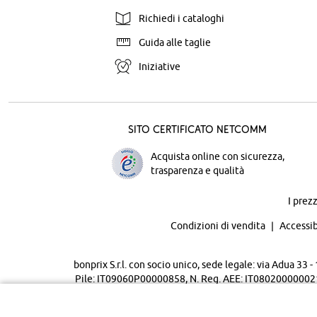
Richiedi i cataloghi
Guida alle taglie
Iniziative
Sito certificato Netcomm
Acquista online con sicurezza,
trasparenza e qualità
I prez
Condizioni di vendita
Accessib
bonprix S.r.l. con socio unico, sede legale: via Adua 33
Pile: IT09060P00000858, N. Reg. AEE: IT08020000002105 