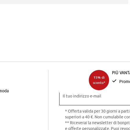
Più van
15% di
Promo
sconto*
 moda
Il tuo indirizzo e-mail
* Offerta valida per 30 giorni a parti
superiori a 40 €. Non cumulabile con
** Riceverai la newsletter di bonpri
e offerte personalizzate. Puoi rev