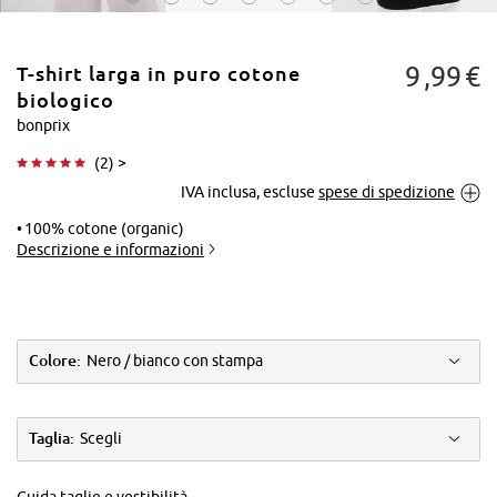
9
99
€
T-shirt larga in puro cotone
biologico
bonprix
(
2
) >
Tocca per
IVA inclusa, escluse
spese di spedizione
ingrandire
100% cotone (organic)
Descrizione e informazioni
Colore:
Nero / bianco con stampa
Taglia:
Scegli
Guida taglie e vestibilità