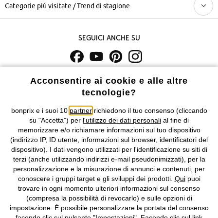
Categorie più visitate / Trend di stagione
Seguici anche su
I prezzi sono IVA inclusa. Non includono
le spese di spedizione e i
Acconsentire ai cookie e alle altre
costi di servizio.
tecnologie?
bonprix e i suoi 10
partner
richiedono il tuo consenso (cliccando
Condizioni di vendita
Accessibilità
su "Accetta") per
l'utilizzo dei dati personali
al fine di
memorizzare e/o richiamare informazioni sul tuo dispositivo
Informativa privacy e cookie
Gestione dei cookie
(indirizzo IP, ID utente, informazioni sul browser, identificatori del
dispositivo). I dati vengono utilizzati per l'identificazione su siti di
Informazioni legali
Diritto di recesso
terzi (anche utilizzando indirizzi e-mail pseudonimizzati), per la
personalizzazione e la misurazione di annunci e contenuti, per
©
2026 bonprix.
Tutti i diritti riservati.
conoscere i gruppi target e gli sviluppi dei prodotti.
Qui
puoi
bonprix S.r.l. con socio unico, sede legale: via Adua 33 - 13855
trovare in ogni momento ulteriori informazioni sul consenso
Valdengo (BI) C.F. 01510910027 - P.I. 01939830020, Reg. Imprese di
(compresa la possibilità di revocarlo) e sulle opzioni di
Biella n. 01510910027, R.E.A. BI - 171345, N. Reg. Pile:
impostazione. È possibile personalizzare la portata del consenso
IT09060P00000858, N. Reg. AEE: IT08020000002105 Capitale
facendo clic sul pulsante "Impostazioni". Facendo clic sul link