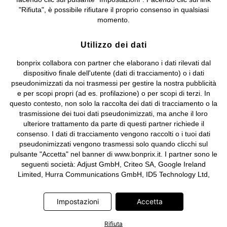
Sociale: euro 1.000.000 i.v, Società soggetta all'attività di direzione
"Rifiuta", è possibile rifiutare il proprio consenso in qualsiasi
e coordinamento di bonprix Beteiligungs -Verwaltungsgesellschaft
momento.
mbH.
Utilizzo dei dati
bonprix collabora con partner che elaborano i dati rilevati dal
dispositivo finale dell'utente (dati di tracciamento) o i dati
pseudonimizzati da noi trasmessi per gestire la nostra pubblicità
e per scopi propri (ad es. profilazione) o per scopi di terzi. In
questo contesto, non solo la raccolta dei dati di tracciamento o la
trasmissione dei tuoi dati pseudonimizzati, ma anche il loro
ulteriore trattamento da parte di questi partner richiede il
consenso. I dati di tracciamento vengono raccolti o i tuoi dati
pseudonimizzati vengono trasmessi solo quando clicchi sul
pulsante "Accetta" nel banner di www.bonprix.it. I partner sono le
seguenti società: Adjust GmbH, Criteo SA, Google Ireland
Limited, Hurra Communications GmbH, ID5 Technology Ltd,
Meta Platforms Ireland Limited, Microsoft Ireland Operations
Limited, Pinterest Europe Limited, RTB-House GmbH, TikTok
Impostazioni
Accetta
Information Technologies UK Limited. Ulteriori informazioni sul
trattamento dei dati da parte di questi partner sono disponibili
Rifiuta
nella nostra
informativa privacy e cookie
. L'informativa è