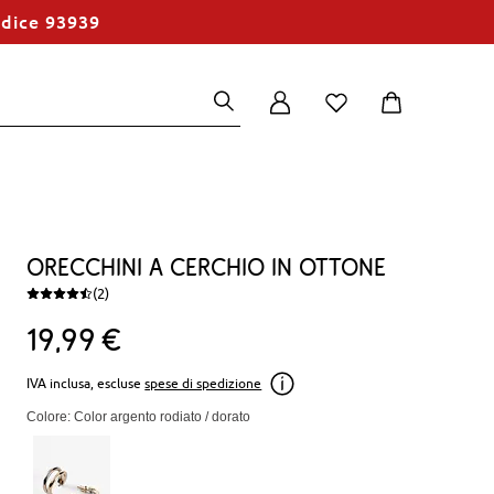
odice 93939
Orecchini a cerchio in ottone
(2)
19
99
€
IVA inclusa, escluse
spese di spedizione
Colore: Color argento rodiato / dorato