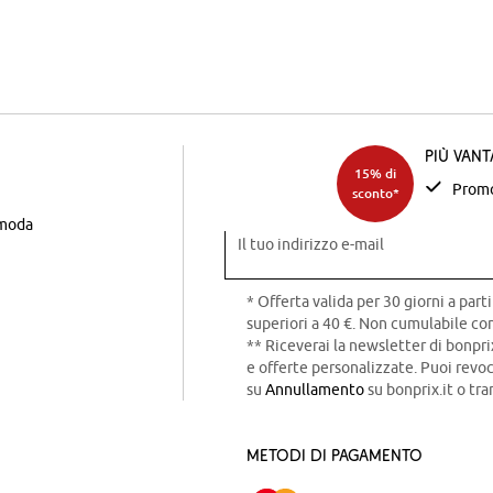
Più van
15% di
Promo
sconto*
 moda
Il tuo indirizzo e-mail
* Offerta valida per 30 giorni a parti
superiori a 40 €. Non cumulabile con
** Riceverai la newsletter di bonpri
e offerte personalizzate. Puoi rev
su
Annullamento
su bonprix.it o tra
Metodi di pagamento