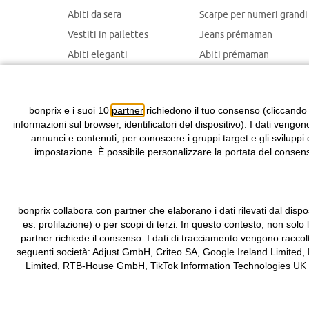
Abiti da sera
Scarpe per numeri grandi
Vestiti in pailettes
Jeans prémaman
Abiti eleganti
Abiti prémaman
Maglioni natalizi
Giacche prémaman
Abiti chemisier
Giacche portabebè
bonprix e i suoi 10
partner
richiedono il tuo consenso (cliccando
informazioni sul browser, identificatori del dispositivo). I dati vengon
annunci e contenuti, per conoscere i gruppi target e gli sviluppi 
impostazione. È possibile personalizzare la portata del consenso
bonprix collabora con partner che elaborano i dati rilevati dal dispos
es. profilazione) o per scopi di terzi. In questo contesto, non solo
partner richiede il consenso. I dati di tracciamento vengono raccol
seguenti società: Adjust GmbH, Criteo SA, Google Ireland Limited,
Limited, RTB-House GmbH, TikTok Information Technologies UK Limit