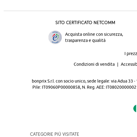
Sito certificato Netcomm
Acquista online con sicurezza,
trasparenza e qualità
I prez
Condizioni di vendita
Accessib
bonprix S.r.l. con socio unico, sede legale: via Adua 33
Pile: IT09060P00000858, N. Reg. AEE: IT08020000002105 
Categorie più visitate