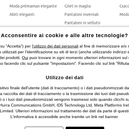
Moda prémaman elegante
Gilet in maglia
Giac
Abiti eleganti
Pantaloni invernali
Moda
Pantaloni in velluto
Mom jeans
Acconsentire ai cookie e alle altre tecnologie?
Giubbotti invernali
 su "Accetta") per
l'utilizzo dei dati personali
al fine di memorizzare e/o ri
o utilizzati per l'identificazione su siti di terzi (anche utilizzando indiri
dei prodotti.
Qui
puoi trovare in ogni momento ulteriori informazioni sul 
 facendo clic sul pulsante "Impostazioni". Facendo clic sul link "Rifiuta"
Utilizzo dei dati
itivo finale dell'utente (dati di tracciamento) o i dati pseudonimizzati d
 la raccolta dei dati di tracciamento o la trasmissione dei tuoi dati pseud
ti o i tuoi dati pseudonimizzati vengono trasmessi solo quando clicchi su
 Hurra Communications GmbH, ID5 Technology Ltd, Meta Platforms Irela
ed. Ulteriori informazioni sul trattamento dei dati da parte di questi 
L'informativa è accessibile anche tramite un link nel banner.