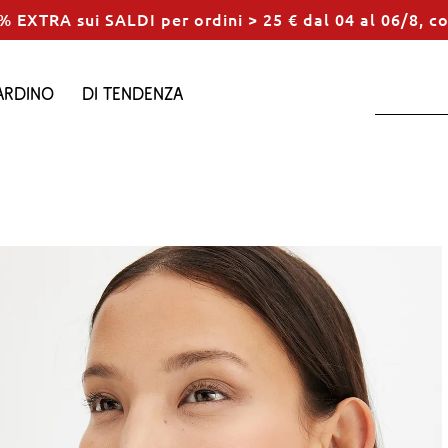
% EXTRA sui SALDI per ordini > 25 € dal 04 al 06/8, c
ardino
Di tendenza