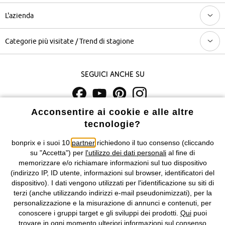
L'azienda
Categorie più visitate / Trend di stagione
Seguici anche su
Acconsentire ai cookie e alle altre
I prezzi sono IVA inclusa. Non includono
le spese di spedizione e i
tecnologie?
costi di servizio.
bonprix e i suoi 10
partner
richiedono il tuo consenso (cliccando
Condizioni di vendita
Accessibilità
su "Accetta") per
l'utilizzo dei dati personali
al fine di
memorizzare e/o richiamare informazioni sul tuo dispositivo
Informativa privacy e cookie
Gestione dei cookie
(indirizzo IP, ID utente, informazioni sul browser, identificatori del
dispositivo). I dati vengono utilizzati per l'identificazione su siti di
terzi (anche utilizzando indirizzi e-mail pseudonimizzati), per la
Informazioni legali
Diritto di recesso
personalizzazione e la misurazione di annunci e contenuti, per
conoscere i gruppi target e gli sviluppi dei prodotti.
Qui
puoi
©
2026 bonprix.
Tutti i diritti riservati.
trovare in ogni momento ulteriori informazioni sul consenso