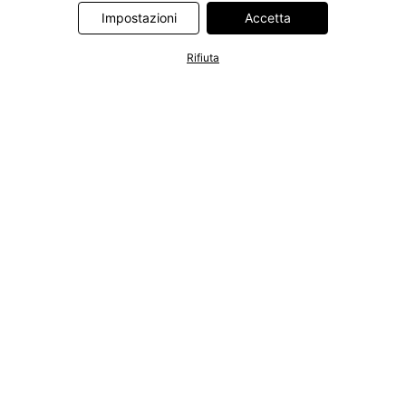
Information Technologies UK Limited. Ulteriori informazioni sul
Impostazioni
Accetta
trattamento dei dati da parte di questi partner sono disponibili
nella nostra
informativa privacy e cookie
. L'informativa è
Rifiuta
accessibile anche tramite un link nel banner.