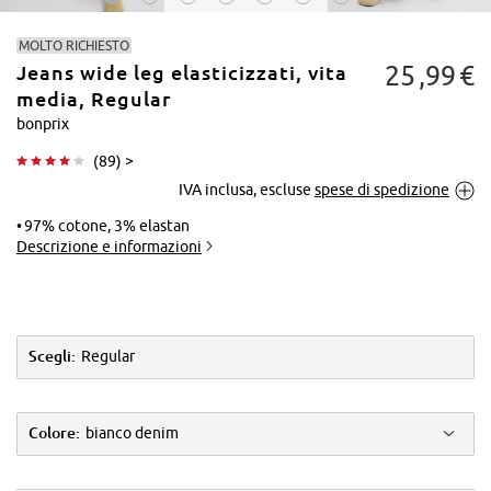
MOLTO RICHIESTO
25
99
€
Jeans wide leg elasticizzati, vita
media, Regular
bonprix
(
89
) >
Tocca per
IVA inclusa, escluse
spese di spedizione
ingrandire
97% cotone, 3% elastan
Descrizione e informazioni
Scegli:
Regular
Colore:
bianco denim