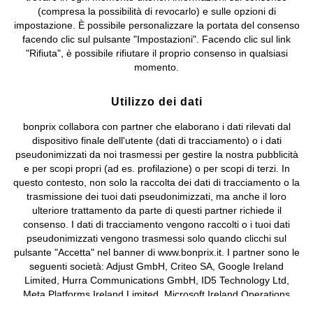
bonprix S.r.l. con socio unico, sede legale: via Adua 33 - 13855
(compresa la possibilità di revocarlo) e sulle opzioni di
Valdengo (BI) C.F. 01510910027 - P.I. 01939830020, Reg. Imprese di
impostazione. È possibile personalizzare la portata del consenso
Biella n. 01510910027, R.E.A. BI - 171345, N. Reg. Pile:
facendo clic sul pulsante "Impostazioni". Facendo clic sul link
IT09060P00000858, N. Reg. AEE: IT08020000002105 Capitale
"Rifiuta", è possibile rifiutare il proprio consenso in qualsiasi
Sociale: euro 1.000.000 i.v, Società soggetta all'attività di direzione
momento.
e coordinamento di bonprix Beteiligungs -Verwaltungsgesellschaft
mbH.
Utilizzo dei dati
bonprix collabora con partner che elaborano i dati rilevati dal
dispositivo finale dell'utente (dati di tracciamento) o i dati
pseudonimizzati da noi trasmessi per gestire la nostra pubblicità
e per scopi propri (ad es. profilazione) o per scopi di terzi. In
questo contesto, non solo la raccolta dei dati di tracciamento o la
trasmissione dei tuoi dati pseudonimizzati, ma anche il loro
ulteriore trattamento da parte di questi partner richiede il
consenso. I dati di tracciamento vengono raccolti o i tuoi dati
pseudonimizzati vengono trasmessi solo quando clicchi sul
pulsante "Accetta" nel banner di www.bonprix.it. I partner sono le
seguenti società: Adjust GmbH, Criteo SA, Google Ireland
Limited, Hurra Communications GmbH, ID5 Technology Ltd,
Meta Platforms Ireland Limited, Microsoft Ireland Operations
Limited, Pinterest Europe Limited, RTB-House GmbH, TikTok