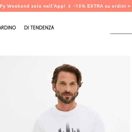
Py Weekend solo nell'App! 📱 -15% EXTRA su ordini > 
ardino
Di tendenza