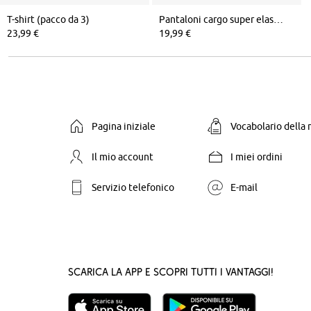
T-shirt (pacco da 3)
Pantaloni cargo super elasticizzati con tasche zippate regular fit, straight
23,99 €
19,99 €
Pagina iniziale
Vocabolario della
Il mio account
I miei ordini
Servizio telefonico
E-mail
Scarica la App e scopri tutti i vantaggi!