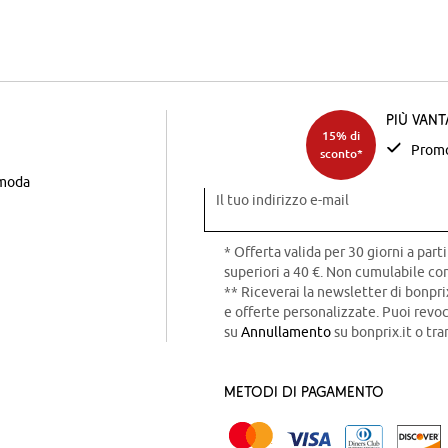
Più van
15% di
Promo
sconto*
 moda
Il tuo indirizzo e-mail
* Offerta valida per 30 giorni a parti
superiori a 40 €. Non cumulabile con
** Riceverai la newsletter di bonpri
e offerte personalizzate. Puoi rev
su
Annullamento
su bonprix.it o tra
Metodi di pagamento