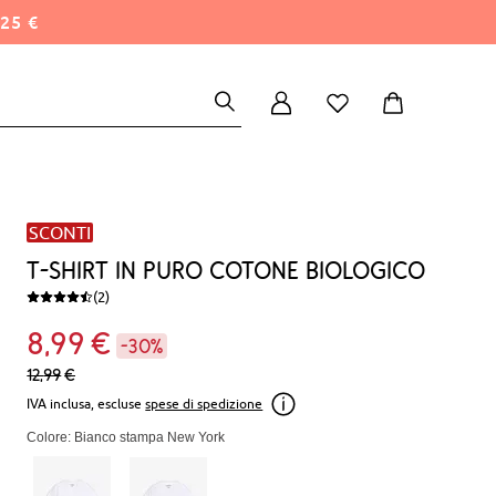
25 €
SCONTI
T-shirt in puro cotone biologico
(2)
8
99
€
-30%
12,
99
€
IVA inclusa, escluse
spese di spedizione
Colore: Bianco stampa New York