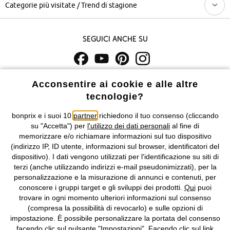
Categorie più visitate / Trend di stagione
Seguici anche su
I prezzi sono IVA inclusa. Non includono
le spese di spedizione e i
Acconsentire ai cookie e alle altre
costi di servizio.
tecnologie?
bonprix e i suoi 10
partner
richiedono il tuo consenso (cliccando
Condizioni di vendita
Accessibilità
su "Accetta") per
l'utilizzo dei dati personali
al fine di
memorizzare e/o richiamare informazioni sul tuo dispositivo
Informativa privacy e cookie
Gestione dei cookie
(indirizzo IP, ID utente, informazioni sul browser, identificatori del
dispositivo). I dati vengono utilizzati per l'identificazione su siti di
Informazioni legali
Diritto di recesso
terzi (anche utilizzando indirizzi e-mail pseudonimizzati), per la
personalizzazione e la misurazione di annunci e contenuti, per
©
2026 bonprix.
Tutti i diritti riservati.
conoscere i gruppi target e gli sviluppi dei prodotti.
Qui
puoi
bonprix S.r.l. con socio unico, sede legale: via Adua 33 - 13855
trovare in ogni momento ulteriori informazioni sul consenso
Valdengo (BI) C.F. 01510910027 - P.I. 01939830020, Reg. Imprese di
(compresa la possibilità di revocarlo) e sulle opzioni di
Biella n. 01510910027, R.E.A. BI - 171345, N. Reg. Pile:
impostazione. È possibile personalizzare la portata del consenso
IT09060P00000858, N. Reg. AEE: IT08020000002105 Capitale
facendo clic sul pulsante "Impostazioni". Facendo clic sul link