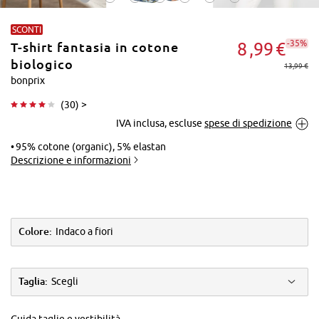
SCONTI
-35%
8
99
€
T-shirt fantasia in cotone
biologico
13,99 €
bonprix
(
30
) >
Tocca per
IVA inclusa, escluse
spese di spedizione
ingrandire
95% cotone (organic), 5% elastan
Descrizione e informazioni
Colore:
Indaco a fiori
Taglia:
Scegli
Guida taglie e vestibilità