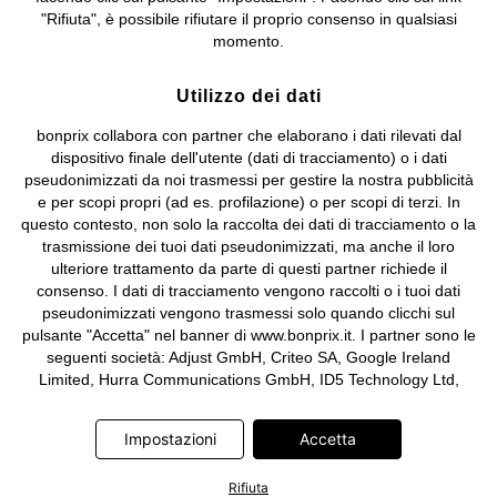
Sociale: euro 1.000.000 i.v, Società soggetta all'attività di direzione
"Rifiuta", è possibile rifiutare il proprio consenso in qualsiasi
e coordinamento di bonprix Beteiligungs -Verwaltungsgesellschaft
momento.
mbH.
Utilizzo dei dati
bonprix collabora con partner che elaborano i dati rilevati dal
dispositivo finale dell'utente (dati di tracciamento) o i dati
pseudonimizzati da noi trasmessi per gestire la nostra pubblicità
e per scopi propri (ad es. profilazione) o per scopi di terzi. In
questo contesto, non solo la raccolta dei dati di tracciamento o la
trasmissione dei tuoi dati pseudonimizzati, ma anche il loro
ulteriore trattamento da parte di questi partner richiede il
consenso. I dati di tracciamento vengono raccolti o i tuoi dati
pseudonimizzati vengono trasmessi solo quando clicchi sul
pulsante "Accetta" nel banner di www.bonprix.it. I partner sono le
seguenti società: Adjust GmbH, Criteo SA, Google Ireland
Limited, Hurra Communications GmbH, ID5 Technology Ltd,
Meta Platforms Ireland Limited, Microsoft Ireland Operations
Limited, Pinterest Europe Limited, RTB-House GmbH, TikTok
Impostazioni
Accetta
Information Technologies UK Limited. Ulteriori informazioni sul
trattamento dei dati da parte di questi partner sono disponibili
Rifiuta
nella nostra
informativa privacy e cookie
. L'informativa è