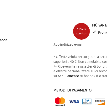
Più van
15% di
Promo
sconto*
 moda
Il tuo indirizzo e-mail
* Offerta valida per 30 giorni a parti
superiori a 40 €. Non cumulabile con
** Riceverai la newsletter di bonpri
e offerte personalizzate. Puoi rev
su
Annullamento
su bonprix.it o tra
Metodi di pagamento