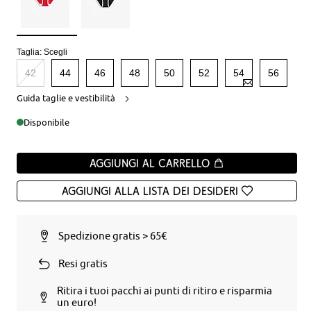
Taglia:
Scegli
42
44
46
48
50
52
54
56
Guida taglie e vestibilità
Disponibile
Aggiungi al carrello
Aggiungi alla Lista dei desideri
Spedizione gratis > 65€
Resi gratis
Ritira i tuoi pacchi ai punti di ritiro e risparmia
un euro!