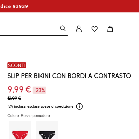
odice 93939
SCONTI
Slip per bikini con bordi a contrasto
9
99
€
-23%
12,
99
€
IVA inclusa, escluse
spese di spedizione
Colore: Rosso pomodoro