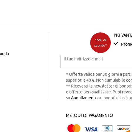
Più van
15% di
Promo
sconto*
 moda
Il tuo indirizzo e-mail
* Offerta valida per 30 giorni a parti
superiori a 40 €. Non cumulabile con
** Riceverai la newsletter di bonpri
e offerte personalizzate. Puoi rev
su
Annullamento
su bonprix.it o tra
Metodi di pagamento