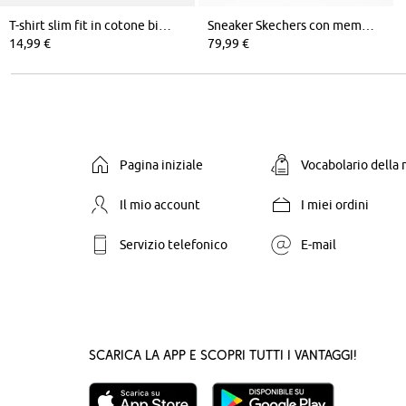
T-shirt slim fit in cotone biologico con taschino al petto
Sneaker Skechers con memory foam
14,99 €
79,99 €
Pagina iniziale
Vocabolario della
Il mio account
I miei ordini
Servizio telefonico
E-mail
Scarica la App e scopri tutti i vantaggi!