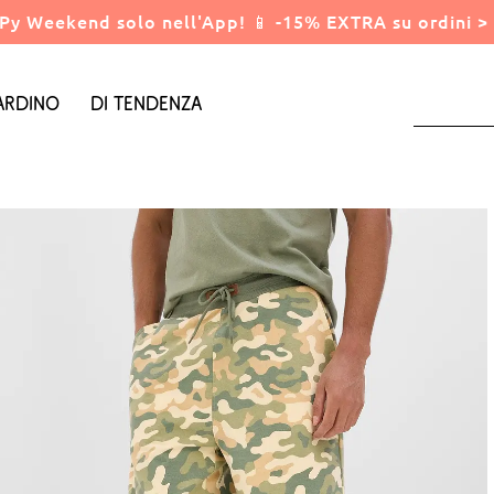
Py Weekend solo nell'App! 📱 -15% EXTRA su ordini > 
ardino
Di tendenza