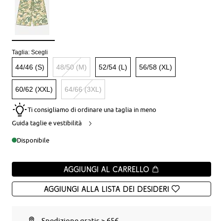
Taglia:
Scegli
44/46 (S)
48/50 (M)
52/54 (L)
56/58 (XL)
60/62 (XXL)
64/66 (3XL)
Ti consigliamo di ordinare una taglia in meno
Guida taglie e vestibilità
Disponibile
Aggiungi al carrello
Aggiungi alla Lista dei desideri
Spedizione gratis > 65€