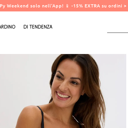
Py Weekend solo nell'App! 📱 -15% EXTRA su ordini > 
ardino
Di tendenza