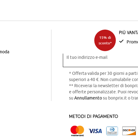
Più van
15% di
Promo
sconto*
 moda
Il tuo indirizzo e-mail
* Offerta valida per 30 giorni a parti
superiori a 40 €. Non cumulabile con
** Riceverai la newsletter di bonpri
e offerte personalizzate. Puoi rev
su
Annullamento
su bonprix.it o tra
Metodi di pagamento