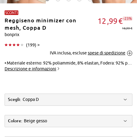
SCONTI
-23%
12
99
€
Reggiseno minimizer con
mesh, Coppa D
16,99 €
bonprix
(
199
) >
Tocca per
IVA inclusa, escluse
spese di spedizione
ingrandire
Materiale esterno: 92% poliammide, 8% elastan, Fodera: 92% poliammide, 8% elastan
Descrizione e informazioni
Scegli:
Coppa D
Colore:
Beige gesso