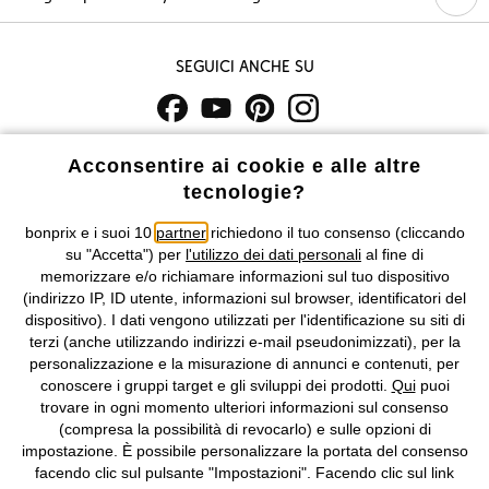
Seguici anche su
I prezzi sono IVA inclusa. Non includono
le spese di spedizione e i
Acconsentire ai cookie e alle altre
costi di servizio.
tecnologie?
Condizioni di vendita
Accessibilità
bonprix e i suoi 10
partner
richiedono il tuo consenso (cliccando
su "Accetta") per
l'utilizzo dei dati personali
al fine di
memorizzare e/o richiamare informazioni sul tuo dispositivo
Informativa privacy e cookie
Gestione dei cookie
(indirizzo IP, ID utente, informazioni sul browser, identificatori del
dispositivo). I dati vengono utilizzati per l'identificazione su siti di
Informazioni legali
Diritto di recesso
terzi (anche utilizzando indirizzi e-mail pseudonimizzati), per la
personalizzazione e la misurazione di annunci e contenuti, per
©
2026 bonprix.
Tutti i diritti riservati.
conoscere i gruppi target e gli sviluppi dei prodotti.
Qui
puoi
bonprix S.r.l. con socio unico, sede legale: via Adua 33 - 13855
trovare in ogni momento ulteriori informazioni sul consenso
Valdengo (BI) C.F. 01510910027 - P.I. 01939830020, Reg. Imprese di
(compresa la possibilità di revocarlo) e sulle opzioni di
Biella n. 01510910027, R.E.A. BI - 171345, N. Reg. Pile:
impostazione. È possibile personalizzare la portata del consenso
IT09060P00000858, N. Reg. AEE: IT08020000002105 Capitale
facendo clic sul pulsante "Impostazioni". Facendo clic sul link
Sociale: euro 1.000.000 i.v, Società soggetta all'attività di direzione