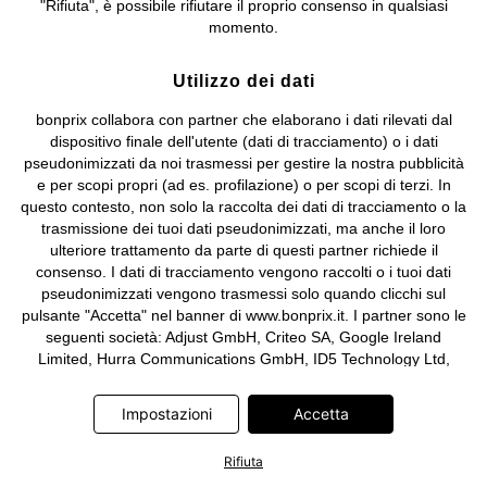
"Rifiuta", è possibile rifiutare il proprio consenso in qualsiasi
e coordinamento di bonprix Beteiligungs -Verwaltungsgesellschaft
momento.
mbH.
Utilizzo dei dati
bonprix collabora con partner che elaborano i dati rilevati dal
dispositivo finale dell'utente (dati di tracciamento) o i dati
pseudonimizzati da noi trasmessi per gestire la nostra pubblicità
e per scopi propri (ad es. profilazione) o per scopi di terzi. In
questo contesto, non solo la raccolta dei dati di tracciamento o la
trasmissione dei tuoi dati pseudonimizzati, ma anche il loro
ulteriore trattamento da parte di questi partner richiede il
consenso. I dati di tracciamento vengono raccolti o i tuoi dati
pseudonimizzati vengono trasmessi solo quando clicchi sul
pulsante "Accetta" nel banner di www.bonprix.it. I partner sono le
seguenti società: Adjust GmbH, Criteo SA, Google Ireland
Limited, Hurra Communications GmbH, ID5 Technology Ltd,
Meta Platforms Ireland Limited, Microsoft Ireland Operations
Limited, Pinterest Europe Limited, RTB-House GmbH, TikTok
Impostazioni
Accetta
Information Technologies UK Limited. Ulteriori informazioni sul
trattamento dei dati da parte di questi partner sono disponibili
Rifiuta
nella nostra
informativa privacy e cookie
. L'informativa è