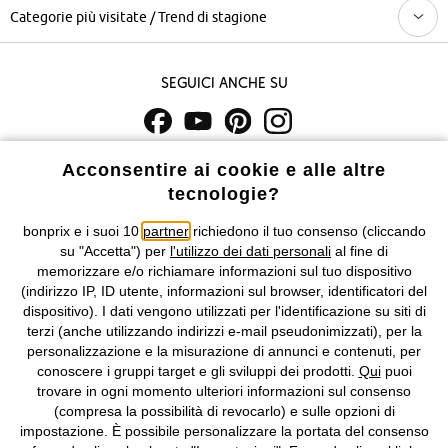
Categorie più visitate / Trend di stagione
Seguici anche su
I prezzi sono IVA inclusa. Non includono
le spese di spedizione e i
Acconsentire ai cookie e alle altre
costi di servizio.
tecnologie?
bonprix e i suoi 10
partner
richiedono il tuo consenso (cliccando
Condizioni di vendita
Accessibilità
su "Accetta") per
l'utilizzo dei dati personali
al fine di
memorizzare e/o richiamare informazioni sul tuo dispositivo
Informativa privacy e cookie
Gestione dei cookie
(indirizzo IP, ID utente, informazioni sul browser, identificatori del
dispositivo). I dati vengono utilizzati per l'identificazione su siti di
Informazioni legali
Diritto di recesso
terzi (anche utilizzando indirizzi e-mail pseudonimizzati), per la
personalizzazione e la misurazione di annunci e contenuti, per
©
2026 bonprix.
Tutti i diritti riservati.
conoscere i gruppi target e gli sviluppi dei prodotti.
Qui
puoi
bonprix S.r.l. con socio unico, sede legale: via Adua 33 - 13855
trovare in ogni momento ulteriori informazioni sul consenso
Valdengo (BI) C.F. 01510910027 - P.I. 01939830020, Reg. Imprese di
(compresa la possibilità di revocarlo) e sulle opzioni di
Biella n. 01510910027, R.E.A. BI - 171345, N. Reg. Pile:
impostazione. È possibile personalizzare la portata del consenso
IT09060P00000858, N. Reg. AEE: IT08020000002105 Capitale