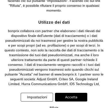
facendo clic sul pulsante "Impostazioni". Facendo clic sul link
Sociale: euro 1.000.000 i.v, Società soggetta all'attività di direzione
"Rifiuta", è possibile rifiutare il proprio consenso in qualsiasi
e coordinamento di bonprix Beteiligungs -Verwaltungsgesellschaft
momento.
mbH.
Utilizzo dei dati
bonprix collabora con partner che elaborano i dati rilevati dal
dispositivo finale dell'utente (dati di tracciamento) o i dati
pseudonimizzati da noi trasmessi per gestire la nostra pubblicità
e per scopi propri (ad es. profilazione) o per scopi di terzi. In
questo contesto, non solo la raccolta dei dati di tracciamento o la
trasmissione dei tuoi dati pseudonimizzati, ma anche il loro
ulteriore trattamento da parte di questi partner richiede il
consenso. I dati di tracciamento vengono raccolti o i tuoi dati
pseudonimizzati vengono trasmessi solo quando clicchi sul
pulsante "Accetta" nel banner di www.bonprix.it. I partner sono le
seguenti società: Adjust GmbH, Criteo SA, Google Ireland
Limited, Hurra Communications GmbH, ID5 Technology Ltd,
Meta Platforms Ireland Limited, Microsoft Ireland Operations
Limited, Pinterest Europe Limited, RTB-House GmbH, TikTok
Impostazioni
Accetta
Information Technologies UK Limited. Ulteriori informazioni sul
trattamento dei dati da parte di questi partner sono disponibili
Rifiuta