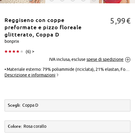
5
99
€
Reggiseno con coppe
preformate e pizzo floreale
glitterato, Coppa D
bonprix
Tocca per
(
6
) >
ingrandire
IVA inclusa, escluse
spese di spedizione
Materiale esterno: 79% poliammide (riciclata), 21% elastan, Fodera: 86% poliammide, 14% elastan, Pizzo: 54% poliammide, 41% poliestere, 5% fibre metallizzate
Descrizione e informazioni
Scegli:
Coppa D
Colore:
Rosa corallo