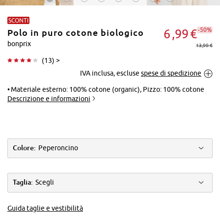
SCONTI
-50%
6
99
€
Polo in puro cotone biologico
bonprix
13,99 €
(
13
) >
IVA inclusa, escluse
spese di spedizione
Tocca per
ingrandire
Materiale esterno: 100% cotone (organic), Pizzo: 100% cotone
Descrizione e informazioni
Colore:
Peperoncino
Taglia:
Scegli
Guida taglie e vestibilità