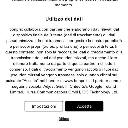
e coordinamento di bonprix Beteiligungs -Verwaltungsgesellschaft
momento.
mbH.
Utilizzo dei dati
bonprix collabora con partner che elaborano i dati rilevati dal
dispositivo finale dell'utente (dati di tracciamento) o i dati
pseudonimizzati da noi trasmessi per gestire la nostra pubblicità
e per scopi propri (ad es. profilazione) o per scopi di terzi. In
questo contesto, non solo la raccolta dei dati di tracciamento o la
trasmissione dei tuoi dati pseudonimizzati, ma anche il loro
ulteriore trattamento da parte di questi partner richiede il
consenso. I dati di tracciamento vengono raccolti o i tuoi dati
pseudonimizzati vengono trasmessi solo quando clicchi sul
pulsante "Accetta" nel banner di www.bonprix.it. I partner sono le
seguenti società: Adjust GmbH, Criteo SA, Google Ireland
Limited, Hurra Communications GmbH, ID5 Technology Ltd,
Meta Platforms Ireland Limited, Microsoft Ireland Operations
Limited, Pinterest Europe Limited, RTB-House GmbH, TikTok
Impostazioni
Accetta
Information Technologies UK Limited. Ulteriori informazioni sul
trattamento dei dati da parte di questi partner sono disponibili
Rifiuta
nella nostra
informativa privacy e cookie
. L'informativa è
accessibile anche tramite un link nel banner.