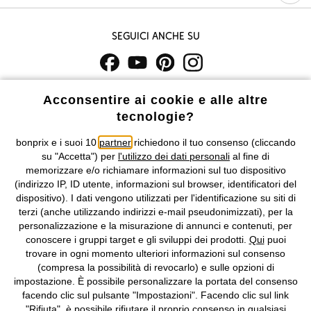
Seguici anche su
I prezzi sono IVA inclusa. Non includono
le spese di spedizione e i
Acconsentire ai cookie e alle altre
costi di servizio.
tecnologie?
Condizioni di vendita
Accessibilità
bonprix e i suoi 10
partner
richiedono il tuo consenso (cliccando
su "Accetta") per
l'utilizzo dei dati personali
al fine di
memorizzare e/o richiamare informazioni sul tuo dispositivo
Informativa privacy e cookie
Gestione dei cookie
(indirizzo IP, ID utente, informazioni sul browser, identificatori del
dispositivo). I dati vengono utilizzati per l'identificazione su siti di
Informazioni legali
Diritto di recesso
terzi (anche utilizzando indirizzi e-mail pseudonimizzati), per la
personalizzazione e la misurazione di annunci e contenuti, per
©
2026 bonprix.
Tutti i diritti riservati.
conoscere i gruppi target e gli sviluppi dei prodotti.
Qui
puoi
bonprix S.r.l. con socio unico, sede legale: via Adua 33 - 13855
trovare in ogni momento ulteriori informazioni sul consenso
Valdengo (BI) C.F. 01510910027 - P.I. 01939830020, Reg. Imprese di
(compresa la possibilità di revocarlo) e sulle opzioni di
Biella n. 01510910027, R.E.A. BI - 171345, N. Reg. Pile:
impostazione. È possibile personalizzare la portata del consenso
IT09060P00000858, N. Reg. AEE: IT08020000002105 Capitale
facendo clic sul pulsante "Impostazioni". Facendo clic sul link
Sociale: euro 1.000.000 i.v, Società soggetta all'attività di direzione
"Rifiuta", è possibile rifiutare il proprio consenso in qualsiasi