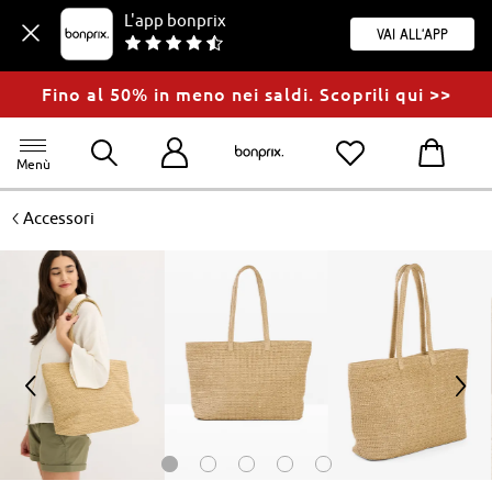
L'app bonprix
Vai all'app
Fino al 50% in meno nei saldi. Scoprili qui >>
Menù
<
Accessori
<
>