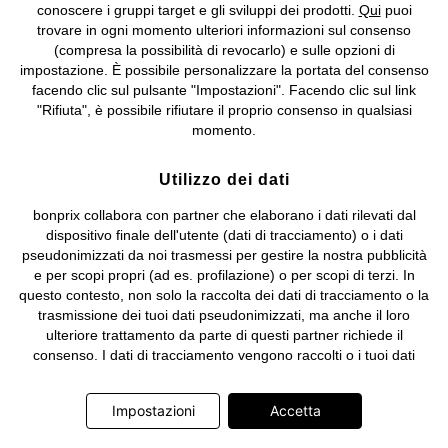
IT09060P00000858, N. Reg. AEE: IT08020000002105 Capitale
conoscere i gruppi target e gli sviluppi dei prodotti.
Qui
puoi
Sociale: euro 1.000.000 i.v, Società soggetta all'attività di direzione
trovare in ogni momento ulteriori informazioni sul consenso
e coordinamento di bonprix Beteiligungs -Verwaltungsgesellschaft
(compresa la possibilità di revocarlo) e sulle opzioni di
mbH.
impostazione. È possibile personalizzare la portata del consenso
facendo clic sul pulsante "Impostazioni". Facendo clic sul link
"Rifiuta", è possibile rifiutare il proprio consenso in qualsiasi
momento.
Utilizzo dei dati
bonprix collabora con partner che elaborano i dati rilevati dal
dispositivo finale dell'utente (dati di tracciamento) o i dati
pseudonimizzati da noi trasmessi per gestire la nostra pubblicità
e per scopi propri (ad es. profilazione) o per scopi di terzi. In
questo contesto, non solo la raccolta dei dati di tracciamento o la
trasmissione dei tuoi dati pseudonimizzati, ma anche il loro
ulteriore trattamento da parte di questi partner richiede il
consenso. I dati di tracciamento vengono raccolti o i tuoi dati
pseudonimizzati vengono trasmessi solo quando clicchi sul
pulsante "Accetta" nel banner di www.bonprix.it. I partner sono le
Impostazioni
Accetta
seguenti società: Adjust GmbH, Criteo SA, Google Ireland
Limited, Hurra Communications GmbH, ID5 Technology Ltd,