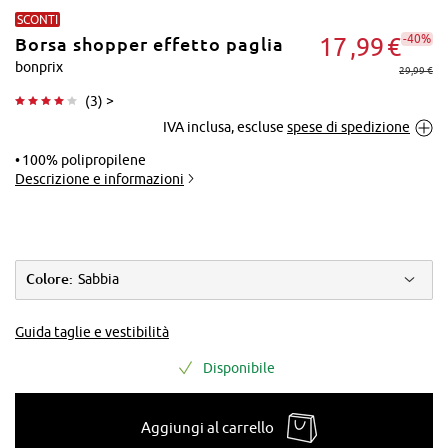
SCONTI
-40%
17
99
€
Borsa shopper effetto paglia
bonprix
29,99 €
(
3
) >
IVA inclusa, escluse
spese di spedizione
Tocca per
ingrandire
100% polipropilene
Descrizione e informazioni
Colore:
Sabbia
Guida taglie e vestibilità
Disponibile
Aggiungi al carrello