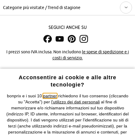
Categorie più visitate / Trend di stagione
Seguici anche su
I prezzi sono IVA inclusa. Non includono
le spese di spedizione e i
costi di servizio.
Condizioni di vendita
Accessibilità
Acconsentire ai cookie e alle altre
tecnologie?
Informativa privacy e cookie
Gestione dei cookie
bonprix e i suoi 10
partner
richiedono il tuo consenso (cliccando
Informazioni legali
Diritto di recesso
su "Accetta") per
l'utilizzo dei dati personali
al fine di
memorizzare e/o richiamare informazioni sul tuo dispositivo
©
2026 bonprix.
Tutti i diritti riservati.
(indirizzo IP, ID utente, informazioni sul browser, identificatori del
bonprix S.r.l. con socio unico, sede legale: via Adua 33 - 13855
dispositivo). I dati vengono utilizzati per l'identificazione su siti di
Valdengo (BI) C.F. 01510910027 - P.I. 01939830020, Reg. Imprese di
terzi (anche utilizzando indirizzi e-mail pseudonimizzati), per la
Biella n. 01510910027, R.E.A. BI - 171345, N. Reg. Pile:
personalizzazione e la misurazione di annunci e contenuti, per