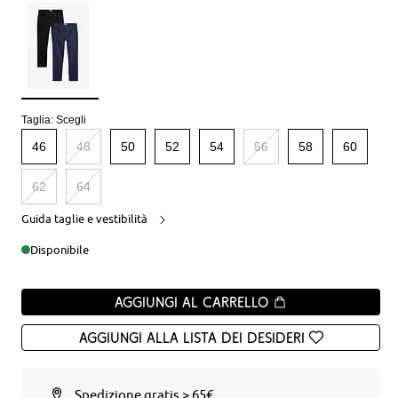
Taglia:
Scegli
46
48
50
52
54
56
58
60
62
64
Guida taglie e vestibilità
Disponibile
Aggiungi al carrello
Aggiungi alla Lista dei desideri
Spedizione gratis > 65€