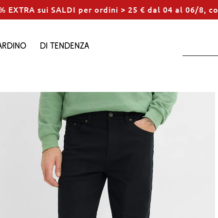
% EXTRA sui SALDI per ordini > 25 € dal 04 al 06/8, c
ardino
Di tendenza