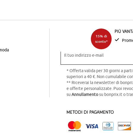
Più van
15% di
Promo
sconto*
 moda
Il tuo indirizzo e-mail
* Offerta valida per 30 giorni a parti
superiori a 40 €. Non cumulabile con
** Riceverai la newsletter di bonpri
e offerte personalizzate. Puoi rev
su
Annullamento
su bonprix.it o tra
Metodi di pagamento