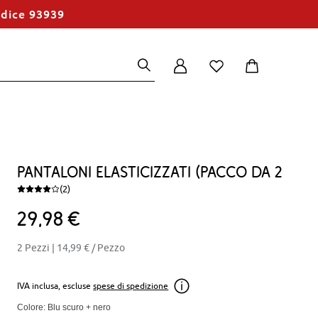
odice 93939
Pantaloni elasticizzati (pacco da 2
(2)
29
98
€
2 Pezzi |
14,99 €
/ Pezzo
IVA inclusa, escluse
spese di spedizione
Colore: Blu scuro + nero