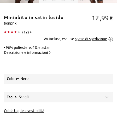
12
99
€
Miniabito in satin lucido
bonprix
(
12
) >
IVA inclusa, escluse
spese di spedizione
Tocca per
ingrandire
96% poliestere, 4% elastan
Descrizione e informazioni
Colore:
Nero
Taglia:
Scegli
Guida taglie e vestibilità