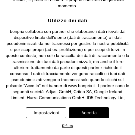
e coordinamento di bonprix Beteiligungs -Verwaltungsgesellschaft
momento.
mbH.
Utilizzo dei dati
bonprix collabora con partner che elaborano i dati rilevati dal
dispositivo finale dell'utente (dati di tracciamento) o i dati
pseudonimizzati da noi trasmessi per gestire la nostra pubblicità
e per scopi propri (ad es. profilazione) o per scopi di terzi. In
questo contesto, non solo la raccolta dei dati di tracciamento o la
trasmissione dei tuoi dati pseudonimizzati, ma anche il loro
ulteriore trattamento da parte di questi partner richiede il
consenso. I dati di tracciamento vengono raccolti o i tuoi dati
pseudonimizzati vengono trasmessi solo quando clicchi sul
pulsante "Accetta" nel banner di www.bonprix.it. I partner sono le
seguenti società: Adjust GmbH, Criteo SA, Google Ireland
Limited, Hurra Communications GmbH, ID5 Technology Ltd,
Meta Platforms Ireland Limited, Microsoft Ireland Operations
Limited, Pinterest Europe Limited, RTB-House GmbH, TikTok
Impostazioni
Accetta
Information Technologies UK Limited. Ulteriori informazioni sul
trattamento dei dati da parte di questi partner sono disponibili
Rifiuta
nella nostra
informativa privacy e cookie
. L'informativa è
accessibile anche tramite un link nel banner.