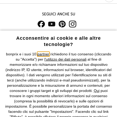
Seguici anche su
I prezzi sono IVA inclusa. Non includono
le spese di spedizione e i
Acconsentire ai cookie e alle altre
costi di servizio.
tecnologie?
Condizioni di vendita
Accessibilità
bonprix e i suoi 10
partner
richiedono il tuo consenso (cliccando
su "Accetta") per
l'utilizzo dei dati personali
al fine di
memorizzare e/o richiamare informazioni sul tuo dispositivo
Informativa privacy e cookie
Gestione dei cookie
(indirizzo IP, ID utente, informazioni sul browser, identificatori del
dispositivo). I dati vengono utilizzati per l'identificazione su siti di
Informazioni legali
Diritto di recesso
terzi (anche utilizzando indirizzi e-mail pseudonimizzati), per la
personalizzazione e la misurazione di annunci e contenuti, per
©
2026 bonprix.
Tutti i diritti riservati.
conoscere i gruppi target e gli sviluppi dei prodotti.
Qui
puoi
bonprix S.r.l. con socio unico, sede legale: via Adua 33 - 13855
trovare in ogni momento ulteriori informazioni sul consenso
Valdengo (BI) C.F. 01510910027 - P.I. 01939830020, Reg. Imprese di
(compresa la possibilità di revocarlo) e sulle opzioni di
Biella n. 01510910027, R.E.A. BI - 171345, N. Reg. Pile:
impostazione. È possibile personalizzare la portata del consenso
IT09060P00000858, N. Reg. AEE: IT08020000002105 Capitale
facendo clic sul pulsante "Impostazioni". Facendo clic sul link
Sociale: euro 1.000.000 i.v, Società soggetta all'attività di direzione
"Rifiuta", è possibile rifiutare il proprio consenso in qualsiasi