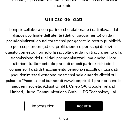
e coordinamento di bonprix Beteiligungs -Verwaltungsgesellschaft
momento.
mbH.
Utilizzo dei dati
bonprix collabora con partner che elaborano i dati rilevati dal
dispositivo finale dell'utente (dati di tracciamento) o i dati
pseudonimizzati da noi trasmessi per gestire la nostra pubblicità
e per scopi propri (ad es. profilazione) o per scopi di terzi. In
questo contesto, non solo la raccolta dei dati di tracciamento o la
trasmissione dei tuoi dati pseudonimizzati, ma anche il loro
ulteriore trattamento da parte di questi partner richiede il
consenso. I dati di tracciamento vengono raccolti o i tuoi dati
pseudonimizzati vengono trasmessi solo quando clicchi sul
pulsante "Accetta" nel banner di www.bonprix.it. I partner sono le
seguenti società: Adjust GmbH, Criteo SA, Google Ireland
Limited, Hurra Communications GmbH, ID5 Technology Ltd,
Meta Platforms Ireland Limited, Microsoft Ireland Operations
Limited, Pinterest Europe Limited, RTB-House GmbH, TikTok
Impostazioni
Accetta
Information Technologies UK Limited. Ulteriori informazioni sul
trattamento dei dati da parte di questi partner sono disponibili
Rifiuta
nella nostra
informativa privacy e cookie
. L'informativa è
accessibile anche tramite un link nel banner.