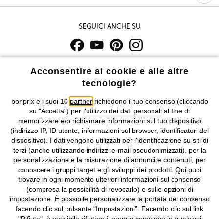
Seguici anche su
I prezzi sono IVA inclusa. Non includono
le spese di spedizione e i
Acconsentire ai cookie e alle altre
costi di servizio.
tecnologie?
Condizioni di vendita
Accessibilità
bonprix e i suoi 10
partner
richiedono il tuo consenso (cliccando
su "Accetta") per
l'utilizzo dei dati personali
al fine di
memorizzare e/o richiamare informazioni sul tuo dispositivo
Informativa privacy e cookie
Gestione dei cookie
(indirizzo IP, ID utente, informazioni sul browser, identificatori del
dispositivo). I dati vengono utilizzati per l'identificazione su siti di
Informazioni legali
Diritto di recesso
terzi (anche utilizzando indirizzi e-mail pseudonimizzati), per la
personalizzazione e la misurazione di annunci e contenuti, per
©
2026 bonprix.
Tutti i diritti riservati.
conoscere i gruppi target e gli sviluppi dei prodotti.
Qui
puoi
bonprix S.r.l. con socio unico, sede legale: via Adua 33 - 13855
trovare in ogni momento ulteriori informazioni sul consenso
Valdengo (BI) C.F. 01510910027 - P.I. 01939830020, Reg. Imprese di
(compresa la possibilità di revocarlo) e sulle opzioni di
Biella n. 01510910027, R.E.A. BI - 171345, N. Reg. Pile:
impostazione. È possibile personalizzare la portata del consenso
IT09060P00000858, N. Reg. AEE: IT08020000002105 Capitale
facendo clic sul pulsante "Impostazioni". Facendo clic sul link
Sociale: euro 1.000.000 i.v, Società soggetta all'attività di direzione
"Rifiuta", è possibile rifiutare il proprio consenso in qualsiasi