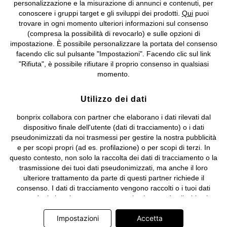
Biella n. 01510910027, R.E.A. BI - 171345, N. Reg. Pile:
personalizzazione e la misurazione di annunci e contenuti, per
IT09060P00000858, N. Reg. AEE: IT08020000002105 Capitale
conoscere i gruppi target e gli sviluppi dei prodotti.
Qui
puoi
Sociale: euro 1.000.000 i.v, Società soggetta all'attività di direzione
trovare in ogni momento ulteriori informazioni sul consenso
e coordinamento di bonprix Beteiligungs -Verwaltungsgesellschaft
(compresa la possibilità di revocarlo) e sulle opzioni di
mbH.
impostazione. È possibile personalizzare la portata del consenso
facendo clic sul pulsante "Impostazioni". Facendo clic sul link
"Rifiuta", è possibile rifiutare il proprio consenso in qualsiasi
momento.
Utilizzo dei dati
bonprix collabora con partner che elaborano i dati rilevati dal
dispositivo finale dell'utente (dati di tracciamento) o i dati
pseudonimizzati da noi trasmessi per gestire la nostra pubblicità
e per scopi propri (ad es. profilazione) o per scopi di terzi. In
questo contesto, non solo la raccolta dei dati di tracciamento o la
trasmissione dei tuoi dati pseudonimizzati, ma anche il loro
ulteriore trattamento da parte di questi partner richiede il
consenso. I dati di tracciamento vengono raccolti o i tuoi dati
pseudonimizzati vengono trasmessi solo quando clicchi sul
pulsante "Accetta" nel banner di www.bonprix.it. I partner sono le
Impostazioni
Accetta
seguenti società: Adjust GmbH, Criteo SA, Google Ireland