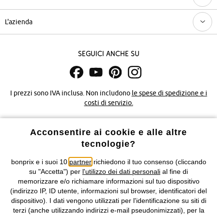
L'azienda
Seguici anche su
I prezzi sono IVA inclusa. Non includono
le spese di spedizione e i
costi di servizio.
Condizioni di vendita
Accessibilità
Acconsentire ai cookie e alle altre
tecnologie?
Informativa privacy e cookie
Gestione dei cookie
bonprix e i suoi 10
partner
richiedono il tuo consenso (cliccando
Informazioni legali
Diritto di recesso
su "Accetta") per
l'utilizzo dei dati personali
al fine di
memorizzare e/o richiamare informazioni sul tuo dispositivo
©
2026 bonprix.
Tutti i diritti riservati.
(indirizzo IP, ID utente, informazioni sul browser, identificatori del
bonprix S.r.l. con socio unico, sede legale: via Adua 33 - 13855
dispositivo). I dati vengono utilizzati per l'identificazione su siti di
Valdengo (BI) C.F. 01510910027 - P.I. 01939830020, Reg. Imprese di
terzi (anche utilizzando indirizzi e-mail pseudonimizzati), per la