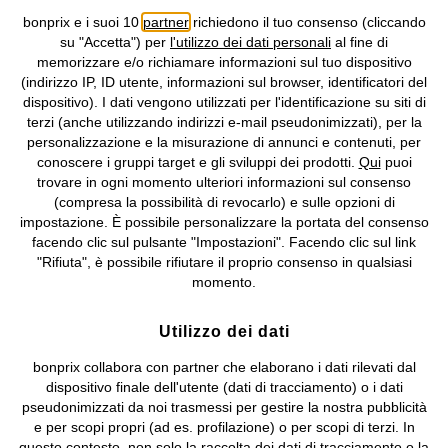
bonprix e i suoi 10
partner
richiedono il tuo consenso (cliccando
Informativa privacy e cookie
Gestione dei cookie
su "Accetta") per
l'utilizzo dei dati personali
al fine di
memorizzare e/o richiamare informazioni sul tuo dispositivo
Informazioni legali
Diritto di recesso
(indirizzo IP, ID utente, informazioni sul browser, identificatori del
dispositivo). I dati vengono utilizzati per l'identificazione su siti di
©
2026 bonprix.
Tutti i diritti riservati.
terzi (anche utilizzando indirizzi e-mail pseudonimizzati), per la
bonprix S.r.l. con socio unico, sede legale: via Adua 33 - 13855
personalizzazione e la misurazione di annunci e contenuti, per
Valdengo (BI) C.F. 01510910027 - P.I. 01939830020, Reg. Imprese di
conoscere i gruppi target e gli sviluppi dei prodotti.
Qui
puoi
Biella n. 01510910027, R.E.A. BI - 171345, N. Reg. Pile:
trovare in ogni momento ulteriori informazioni sul consenso
IT09060P00000858, N. Reg. AEE: IT08020000002105 Capitale
(compresa la possibilità di revocarlo) e sulle opzioni di
Sociale: euro 1.000.000 i.v, Società soggetta all'attività di direzione
impostazione. È possibile personalizzare la portata del consenso
e coordinamento di bonprix Beteiligungs -Verwaltungsgesellschaft
facendo clic sul pulsante "Impostazioni". Facendo clic sul link
mbH.
"Rifiuta", è possibile rifiutare il proprio consenso in qualsiasi
momento.
Utilizzo dei dati
bonprix collabora con partner che elaborano i dati rilevati dal
dispositivo finale dell'utente (dati di tracciamento) o i dati
pseudonimizzati da noi trasmessi per gestire la nostra pubblicità
e per scopi propri (ad es. profilazione) o per scopi di terzi. In
questo contesto, non solo la raccolta dei dati di tracciamento o la