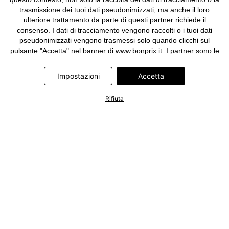
trasmissione dei tuoi dati pseudonimizzati, ma anche il loro
ulteriore trattamento da parte di questi partner richiede il
consenso. I dati di tracciamento vengono raccolti o i tuoi dati
pseudonimizzati vengono trasmessi solo quando clicchi sul
pulsante "Accetta" nel banner di www.bonprix.it. I partner sono le
seguenti società: Adjust GmbH, Criteo SA, Google Ireland
Limited, Hurra Communications GmbH, ID5 Technology Ltd,
Impostazioni
Accetta
Meta Platforms Ireland Limited, Microsoft Ireland Operations
Limited, Pinterest Europe Limited, RTB-House GmbH, TikTok
Rifiuta
Information Technologies UK Limited. Ulteriori informazioni sul
trattamento dei dati da parte di questi partner sono disponibili
nella nostra
informativa privacy e cookie
. L'informativa è
accessibile anche tramite un link nel banner.