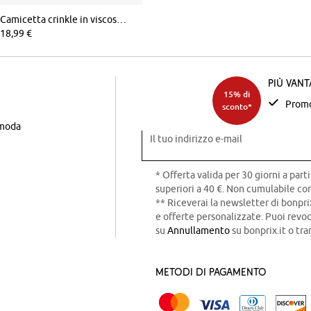
Camicetta crinkle in viscosa fluida
18,99 €
Più van
15% di
Promo
sconto*
 moda
Il tuo indirizzo e-mail
* Offerta valida per 30 giorni a parti
superiori a 40 €. Non cumulabile con
** Riceverai la newsletter di bonpri
e offerte personalizzate. Puoi rev
su
Annullamento
su bonprix.it o tra
Metodi di pagamento