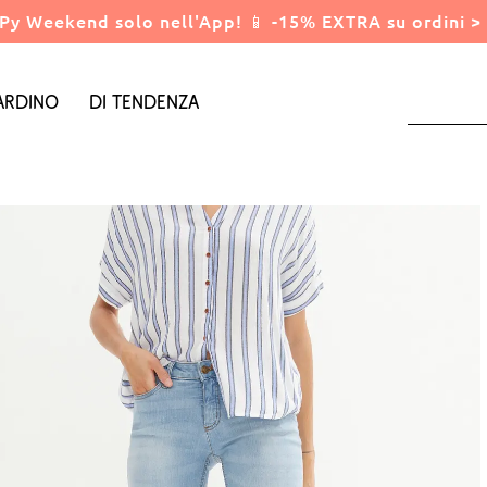
Py Weekend solo nell'App! 📱 -15% EXTRA su ordini > 
ardino
Di tendenza