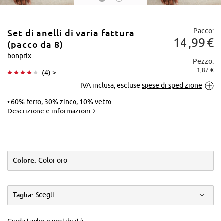
Pacco:
Set di anelli di varia fattura
14
99
€
(pacco da 8)
bonprix
Pezzo:
1,87 €
(
4
) >
Tocca per
IVA inclusa, escluse
spese di spedizione
ingrandire
60% ferro, 30% zinco, 10% vetro
Descrizione e informazioni
Colore:
Color oro
Taglia:
Scegli
Guida taglie e vestibilità