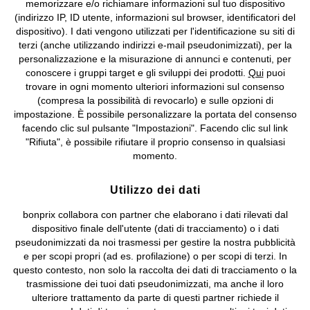
memorizzare e/o richiamare informazioni sul tuo dispositivo
(indirizzo IP, ID utente, informazioni sul browser, identificatori del
©
2026 bonprix.
Tutti i diritti riservati.
dispositivo). I dati vengono utilizzati per l'identificazione su siti di
bonprix S.r.l. con socio unico, sede legale: via Adua 33 - 13855
terzi (anche utilizzando indirizzi e-mail pseudonimizzati), per la
Valdengo (BI) C.F. 01510910027 - P.I. 01939830020, Reg. Imprese di
personalizzazione e la misurazione di annunci e contenuti, per
Biella n. 01510910027, R.E.A. BI - 171345, N. Reg. Pile:
conoscere i gruppi target e gli sviluppi dei prodotti.
Qui
puoi
IT09060P00000858, N. Reg. AEE: IT08020000002105 Capitale
trovare in ogni momento ulteriori informazioni sul consenso
Sociale: euro 1.000.000 i.v, Società soggetta all'attività di direzione
(compresa la possibilità di revocarlo) e sulle opzioni di
e coordinamento di bonprix Beteiligungs -Verwaltungsgesellschaft
impostazione. È possibile personalizzare la portata del consenso
mbH.
facendo clic sul pulsante "Impostazioni". Facendo clic sul link
"Rifiuta", è possibile rifiutare il proprio consenso in qualsiasi
momento.
Utilizzo dei dati
bonprix collabora con partner che elaborano i dati rilevati dal
dispositivo finale dell'utente (dati di tracciamento) o i dati
pseudonimizzati da noi trasmessi per gestire la nostra pubblicità
e per scopi propri (ad es. profilazione) o per scopi di terzi. In
questo contesto, non solo la raccolta dei dati di tracciamento o la
trasmissione dei tuoi dati pseudonimizzati, ma anche il loro
ulteriore trattamento da parte di questi partner richiede il