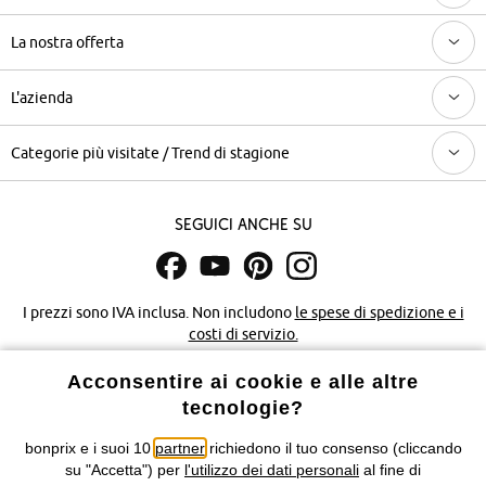
La nostra offerta
L'azienda
Categorie più visitate / Trend di stagione
Seguici anche su
I prezzi sono IVA inclusa. Non includono
le spese di spedizione e i
costi di servizio.
Acconsentire ai cookie e alle altre
Condizioni di vendita
Accessibilità
tecnologie?
Informativa privacy e cookie
Gestione dei cookie
bonprix e i suoi 10
partner
richiedono il tuo consenso (cliccando
su "Accetta") per
l'utilizzo dei dati personali
al fine di
Informazioni legali
Diritto di recesso