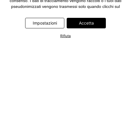
consenso. I dati di tracciamento vengono raccolti o i tuoi dati
pseudonimizzati vengono trasmessi solo quando clicchi sul
pulsante "Accetta" nel banner di www.bonprix.it. I partner sono le
seguenti società: Adjust GmbH, Criteo SA, Google Ireland
Impostazioni
Accetta
Limited, Hurra Communications GmbH, ID5 Technology Ltd,
Meta Platforms Ireland Limited, Microsoft Ireland Operations
Limited, Pinterest Europe Limited, RTB-House GmbH, TikTok
Rifiuta
Information Technologies UK Limited. Ulteriori informazioni sul
trattamento dei dati da parte di questi partner sono disponibili
nella nostra
informativa privacy e cookie
. L'informativa è
accessibile anche tramite un link nel banner.