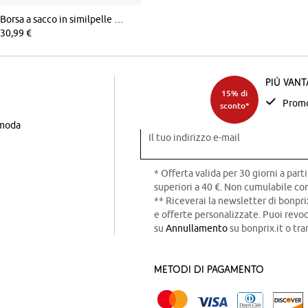
Borsa a sacco in similpelle scamosciata
30,99 €
Più van
15% di
Promo
sconto*
 moda
Il tuo indirizzo e-mail
* Offerta valida per 30 giorni a parti
superiori a 40 €. Non cumulabile con
** Riceverai la newsletter di bonpri
e offerte personalizzate. Puoi rev
su
Annullamento
su bonprix.it o tra
Metodi di pagamento