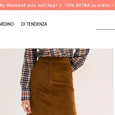
Py Weekend solo nell'App! 📱 -15% EXTRA su ordini > 
ardino
Di tendenza