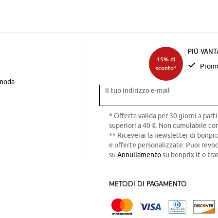
Più van
15% di
Promo
sconto*
 moda
Il tuo indirizzo e-mail
* Offerta valida per 30 giorni a parti
superiori a 40 €. Non cumulabile con
** Riceverai la newsletter di bonpri
e offerte personalizzate. Puoi rev
su
Annullamento
su bonprix.it o tra
Metodi di pagamento