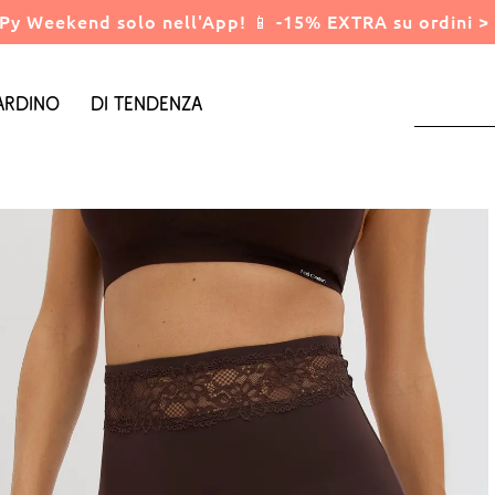
Py Weekend solo nell'App! 📱 -15% EXTRA su ordini > 
ardino
Di tendenza