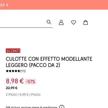
25 €
SCONTI
Culotte con effetto modellante
leggero (pacco da 2)
(11)
8
98
€
-57%
20,
99
€
2 Pezzi |
4,49 €
/ Pezzo
IVA inclusa, escluse
spese di spedizione