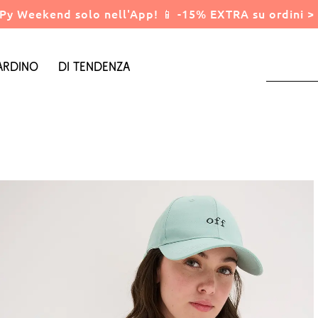
Py Weekend solo nell'App! 📱 -15% EXTRA su ordini > 
ardino
Di tendenza