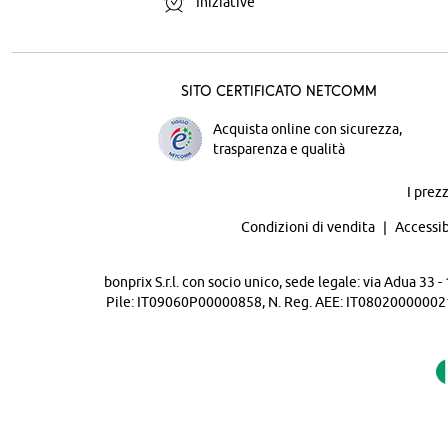
Iniziative
Sito certificato Netcomm
Acquista online con sicurezza,
trasparenza e qualità
I prez
Condizioni di vendita
Accessib
bonprix S.r.l. con socio unico, sede legale: via Adua 33
Pile: IT09060P00000858, N. Reg. AEE: IT08020000002105 