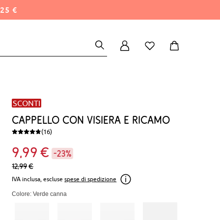
25 €
SCONTI
Cappello con visiera e ricamo
(16)
9
99
€
-23%
12,
99
€
IVA inclusa, escluse
spese di spedizione
Colore: Verde canna