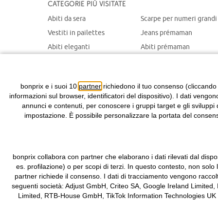
Categorie più visitate
Abiti da sera
Scarpe per numeri grandi
Vestiti in pailettes
Jeans prémaman
Abiti eleganti
Abiti prémaman
Maglioni natalizi
Giacche prémaman
Abiti chemisier
Giacche portabebè
bonprix e i suoi 10
partner
richiedono il tuo consenso (cliccando
informazioni sul browser, identificatori del dispositivo). I dati vengon
annunci e contenuti, per conoscere i gruppi target e gli sviluppi 
impostazione. È possibile personalizzare la portata del consenso
bonprix collabora con partner che elaborano i dati rilevati dal dispos
es. profilazione) o per scopi di terzi. In questo contesto, non solo
partner richiede il consenso. I dati di tracciamento vengono raccol
seguenti società: Adjust GmbH, Criteo SA, Google Ireland Limited,
Limited, RTB-House GmbH, TikTok Information Technologies UK Limit