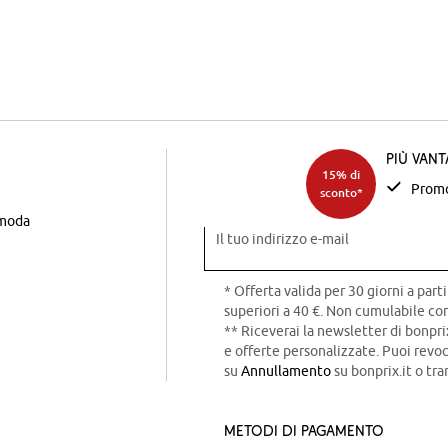
Più van
15% di
Promo
sconto*
 moda
Il tuo indirizzo e-mail
* Offerta valida per 30 giorni a parti
superiori a 40 €. Non cumulabile con
** Riceverai la newsletter di bonpri
e offerte personalizzate. Puoi rev
su
Annullamento
su bonprix.it o tra
Metodi di pagamento