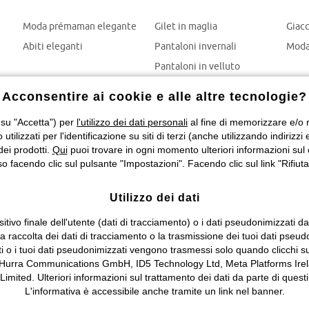
Moda prémaman elegante
Gilet in maglia
Giac
Abiti eleganti
Pantaloni invernali
Moda
Pantaloni in velluto
Mom jeans
Acconsentire ai cookie e alle altre tecnologie?
Giubbotti invernali
 su "Accetta") per
l'utilizzo dei dati personali
al fine di memorizzare e/o ri
o utilizzati per l'identificazione su siti di terzi (anche utilizzando indiri
dei prodotti.
Qui
puoi trovare in ogni momento ulteriori informazioni sul 
 facendo clic sul pulsante "Impostazioni". Facendo clic sul link "Rifiuta"
Utilizzo dei dati
itivo finale dell'utente (dati di tracciamento) o i dati pseudonimizzati d
 la raccolta dei dati di tracciamento o la trasmissione dei tuoi dati pseud
ti o i tuoi dati pseudonimizzati vengono trasmessi solo quando clicchi su
 Hurra Communications GmbH, ID5 Technology Ltd, Meta Platforms Irela
ed. Ulteriori informazioni sul trattamento dei dati da parte di questi 
L'informativa è accessibile anche tramite un link nel banner.