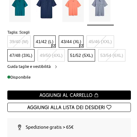
Taglia:
Scegli
39/40 (M)
41/42 (L)
43/44 (XL)
45/46 (XXL)
47/48 (3XL)
49/50 (4XL)
51/52 (5XL)
53/54 (6XL)
Guida taglie e vestibilità
Disponibile
Aggiungi al carrello
Aggiungi alla Lista dei desideri
Spedizione gratis > 65€