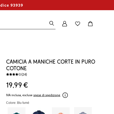
odice 93939
Camicia a maniche corte in puro
cotone
(24)
19
99
€
IVA inclusa, escluse
spese di spedizione
Colore: Blu fumé