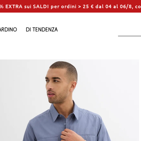
% EXTRA sui SALDI per ordini > 25 € dal 04 al 06/8, c
ardino
Di tendenza