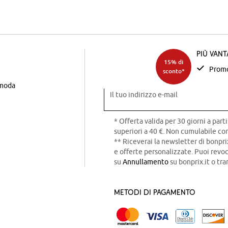
Più van
15% di
Promo
sconto*
 moda
Il tuo indirizzo e-mail
* Offerta valida per 30 giorni a parti
superiori a 40 €. Non cumulabile con
** Riceverai la newsletter di bonpri
e offerte personalizzate. Puoi rev
su
Annullamento
su bonprix.it o tra
Metodi di pagamento