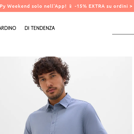
Py Weekend solo nell'App! 📱 -15% EXTRA su ordini > 
ardino
Di tendenza