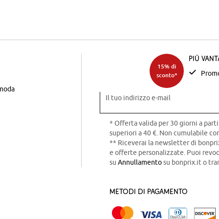
Più van
15% di
Promo
sconto*
 moda
Il tuo indirizzo e-mail
* Offerta valida per 30 giorni a parti
superiori a 40 €. Non cumulabile con
** Riceverai la newsletter di bonpri
e offerte personalizzate. Puoi rev
su
Annullamento
su bonprix.it o tra
Metodi di pagamento