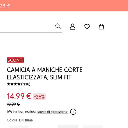
25 €
SCONTI
Camicia a maniche corte
elasticizzata, slim fit
(18)
14
99
€
-25%
19,
99
€
IVA inclusa, escluse
spese di spedizione
Colore: Blu fumé