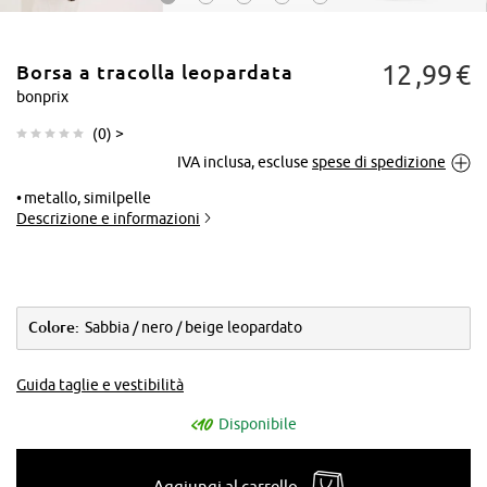
12
99
€
Borsa a tracolla leopardata
bonprix
(
0
) >
IVA inclusa, escluse
spese di spedizione
Tocca per
ingrandire
metallo, similpelle
Descrizione e informazioni
Colore:
Sabbia / nero / beige leopardato
Guida taglie e vestibilità
Disponibile
Aggiungi al carrello