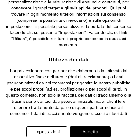
Biella n. 01510910027, R.E.A. BI - 171345, N. Reg. Pile:
personalizzazione e la misurazione di annunci e contenuti, per
IT09060P00000858, N. Reg. AEE: IT08020000002105 Capitale
conoscere i gruppi target e gli sviluppi dei prodotti.
Qui
puoi
Sociale: euro 1.000.000 i.v, Società soggetta all'attività di direzione
trovare in ogni momento ulteriori informazioni sul consenso
e coordinamento di bonprix Beteiligungs -Verwaltungsgesellschaft
(compresa la possibilità di revocarlo) e sulle opzioni di
mbH.
impostazione. È possibile personalizzare la portata del consenso
facendo clic sul pulsante "Impostazioni". Facendo clic sul link
"Rifiuta", è possibile rifiutare il proprio consenso in qualsiasi
momento.
Utilizzo dei dati
bonprix collabora con partner che elaborano i dati rilevati dal
dispositivo finale dell'utente (dati di tracciamento) o i dati
pseudonimizzati da noi trasmessi per gestire la nostra pubblicità
e per scopi propri (ad es. profilazione) o per scopi di terzi. In
questo contesto, non solo la raccolta dei dati di tracciamento o la
trasmissione dei tuoi dati pseudonimizzati, ma anche il loro
ulteriore trattamento da parte di questi partner richiede il
consenso. I dati di tracciamento vengono raccolti o i tuoi dati
pseudonimizzati vengono trasmessi solo quando clicchi sul
pulsante "Accetta" nel banner di www.bonprix.it. I partner sono le
Impostazioni
Accetta
seguenti società: Adjust GmbH, Criteo SA, Google Ireland