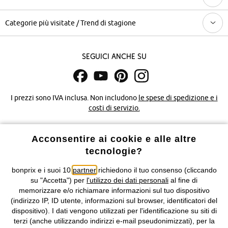
Categorie più visitate / Trend di stagione
Seguici anche su
I prezzi sono IVA inclusa. Non includono
le spese di spedizione e i
costi di servizio.
Condizioni di vendita
Accessibilità
Acconsentire ai cookie e alle altre
tecnologie?
Informativa privacy e cookie
Gestione dei cookie
bonprix e i suoi 10
partner
richiedono il tuo consenso (cliccando
Informazioni legali
Diritto di recesso
su "Accetta") per
l'utilizzo dei dati personali
al fine di
memorizzare e/o richiamare informazioni sul tuo dispositivo
©
2026 bonprix.
Tutti i diritti riservati.
(indirizzo IP, ID utente, informazioni sul browser, identificatori del
bonprix S.r.l. con socio unico, sede legale: via Adua 33 - 13855
dispositivo). I dati vengono utilizzati per l'identificazione su siti di
Valdengo (BI) C.F. 01510910027 - P.I. 01939830020, Reg. Imprese di
terzi (anche utilizzando indirizzi e-mail pseudonimizzati), per la