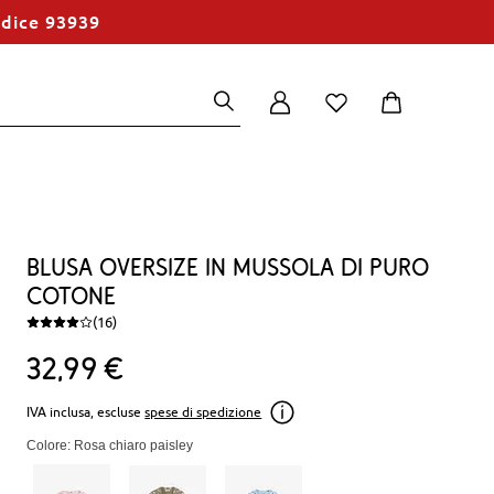
odice 93939
Blusa oversize in mussola di puro
cotone
(16)
32
99
€
IVA inclusa, escluse
spese di spedizione
Colore: Rosa chiaro paisley