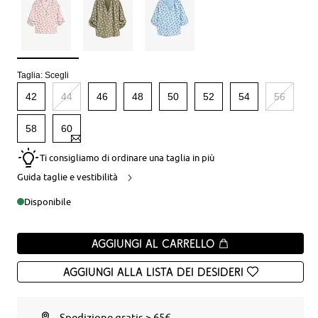
Taglia:
Scegli
42
44
46
48
50
52
54
56
58
60
Ti consigliamo di ordinare una taglia in più
Guida taglie e vestibilità
Disponibile
Aggiungi al carrello
Aggiungi alla Lista dei desideri
Spedizione gratis > 65€