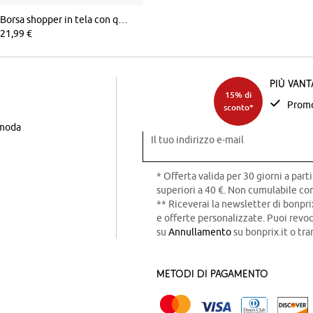
Borsa shopper in tela con quadretti Vichy stampati
21,99 €
Più van
15% di
Promo
sconto*
 moda
Il tuo indirizzo e-mail
* Offerta valida per 30 giorni a parti
superiori a 40 €. Non cumulabile con
** Riceverai la newsletter di bonpri
e offerte personalizzate. Puoi rev
su
Annullamento
su bonprix.it o tra
Metodi di pagamento