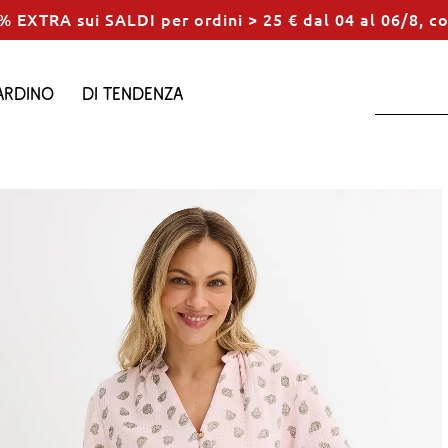
% EXTRA sui SALDI per ordini > 25 € dal 04 al 06/8, c
ardino
Di tendenza