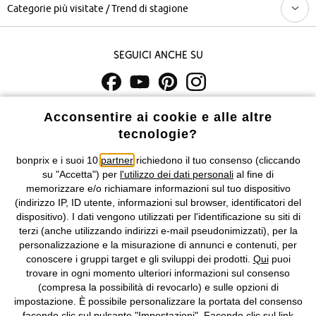
Categorie più visitate / Trend di stagione
Seguici anche su
I prezzi sono IVA inclusa. Non includono
le spese di spedizione e i
Acconsentire ai cookie e alle altre
costi di servizio.
tecnologie?
bonprix e i suoi 10
partner
richiedono il tuo consenso (cliccando
Condizioni di vendita
Accessibilità
su "Accetta") per
l'utilizzo dei dati personali
al fine di
memorizzare e/o richiamare informazioni sul tuo dispositivo
Informativa privacy e cookie
Gestione dei cookie
(indirizzo IP, ID utente, informazioni sul browser, identificatori del
dispositivo). I dati vengono utilizzati per l'identificazione su siti di
Informazioni legali
Diritto di recesso
terzi (anche utilizzando indirizzi e-mail pseudonimizzati), per la
personalizzazione e la misurazione di annunci e contenuti, per
©
2026 bonprix.
Tutti i diritti riservati.
conoscere i gruppi target e gli sviluppi dei prodotti.
Qui
puoi
bonprix S.r.l. con socio unico, sede legale: via Adua 33 - 13855
trovare in ogni momento ulteriori informazioni sul consenso
Valdengo (BI) C.F. 01510910027 - P.I. 01939830020, Reg. Imprese di
(compresa la possibilità di revocarlo) e sulle opzioni di
Biella n. 01510910027, R.E.A. BI - 171345, N. Reg. Pile:
impostazione. È possibile personalizzare la portata del consenso
IT09060P00000858, N. Reg. AEE: IT08020000002105 Capitale
facendo clic sul pulsante "Impostazioni". Facendo clic sul link