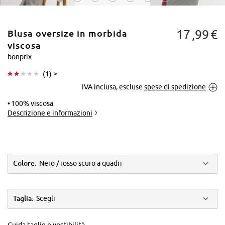
17
99
€
Blusa oversize in morbida
viscosa
bonprix
(
1
) >
Tocca per
IVA inclusa, escluse
spese di spedizione
ingrandire
100% viscosa
Descrizione e informazioni
Colore:
Nero / rosso scuro a quadri
Taglia:
Scegli
Guida taglie e vestibilità