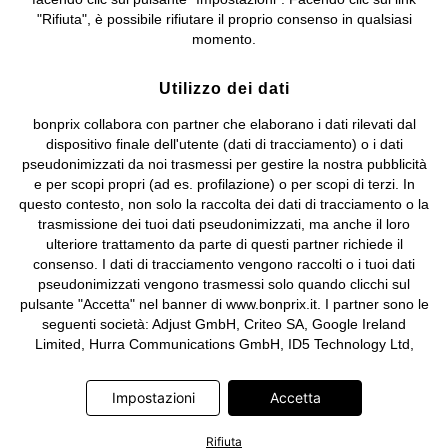
Sociale: euro 1.000.000 i.v, Società soggetta all'attività di direzione
"Rifiuta", è possibile rifiutare il proprio consenso in qualsiasi
e coordinamento di bonprix Beteiligungs -Verwaltungsgesellschaft
momento.
mbH.
Utilizzo dei dati
bonprix collabora con partner che elaborano i dati rilevati dal
dispositivo finale dell'utente (dati di tracciamento) o i dati
pseudonimizzati da noi trasmessi per gestire la nostra pubblicità
e per scopi propri (ad es. profilazione) o per scopi di terzi. In
questo contesto, non solo la raccolta dei dati di tracciamento o la
trasmissione dei tuoi dati pseudonimizzati, ma anche il loro
ulteriore trattamento da parte di questi partner richiede il
consenso. I dati di tracciamento vengono raccolti o i tuoi dati
pseudonimizzati vengono trasmessi solo quando clicchi sul
pulsante "Accetta" nel banner di www.bonprix.it. I partner sono le
seguenti società: Adjust GmbH, Criteo SA, Google Ireland
Limited, Hurra Communications GmbH, ID5 Technology Ltd,
Meta Platforms Ireland Limited, Microsoft Ireland Operations
Limited, Pinterest Europe Limited, RTB-House GmbH, TikTok
Impostazioni
Accetta
Information Technologies UK Limited. Ulteriori informazioni sul
trattamento dei dati da parte di questi partner sono disponibili
Rifiuta
nella nostra
informativa privacy e cookie
. L'informativa è