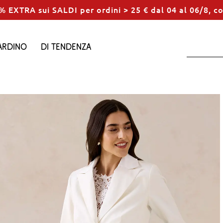
% EXTRA sui SALDI per ordini > 25 € dal 04 al 06/8, c
ardino
Di tendenza