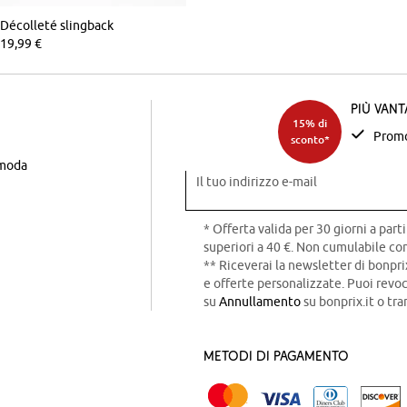
Décolleté slingback
19,99 €
Più van
15% di
Promo
sconto*
 moda
Il tuo indirizzo e-mail
* Offerta valida per 30 giorni a parti
superiori a 40 €. Non cumulabile con
** Riceverai la newsletter di bonpri
e offerte personalizzate. Puoi rev
su
Annullamento
su bonprix.it o tra
Metodi di pagamento