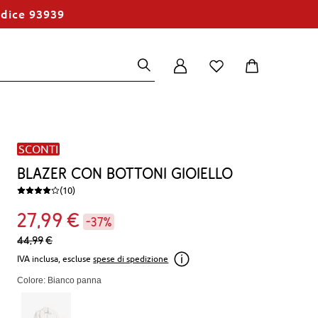
odice 93939
SCONTI
Blazer con bottoni gioiello
(10)
27
99
€
-37%
44,
99
€
IVA inclusa, escluse
spese di spedizione
Colore: Bianco panna