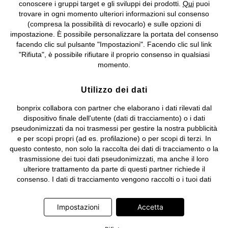
conoscere i gruppi target e gli sviluppi dei prodotti.
Qui
puoi
Sociale: euro 1.000.000 i.v, Società soggetta all'attività di direzione
trovare in ogni momento ulteriori informazioni sul consenso
e coordinamento di bonprix Beteiligungs -Verwaltungsgesellschaft
(compresa la possibilità di revocarlo) e sulle opzioni di
mbH.
impostazione. È possibile personalizzare la portata del consenso
facendo clic sul pulsante "Impostazioni". Facendo clic sul link
"Rifiuta", è possibile rifiutare il proprio consenso in qualsiasi
momento.
Utilizzo dei dati
bonprix collabora con partner che elaborano i dati rilevati dal
dispositivo finale dell'utente (dati di tracciamento) o i dati
pseudonimizzati da noi trasmessi per gestire la nostra pubblicità
e per scopi propri (ad es. profilazione) o per scopi di terzi. In
questo contesto, non solo la raccolta dei dati di tracciamento o la
trasmissione dei tuoi dati pseudonimizzati, ma anche il loro
ulteriore trattamento da parte di questi partner richiede il
consenso. I dati di tracciamento vengono raccolti o i tuoi dati
pseudonimizzati vengono trasmessi solo quando clicchi sul
pulsante "Accetta" nel banner di www.bonprix.it. I partner sono le
Impostazioni
Accetta
seguenti società: Adjust GmbH, Criteo SA, Google Ireland
Limited, Hurra Communications GmbH, ID5 Technology Ltd,