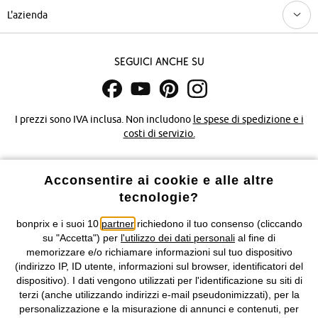
L'azienda
Seguici anche su
I prezzi sono IVA inclusa. Non includono
le spese di spedizione e i
costi di servizio.
Condizioni di vendita
Accessibilità
Acconsentire ai cookie e alle altre
tecnologie?
Informativa privacy e cookie
Gestione dei cookie
bonprix e i suoi 10
partner
richiedono il tuo consenso (cliccando
Informazioni legali
Diritto di recesso
su "Accetta") per
l'utilizzo dei dati personali
al fine di
memorizzare e/o richiamare informazioni sul tuo dispositivo
©
2026 bonprix.
Tutti i diritti riservati.
(indirizzo IP, ID utente, informazioni sul browser, identificatori del
bonprix S.r.l. con socio unico, sede legale: via Adua 33 - 13855
dispositivo). I dati vengono utilizzati per l'identificazione su siti di
Valdengo (BI) C.F. 01510910027 - P.I. 01939830020, Reg. Imprese di
terzi (anche utilizzando indirizzi e-mail pseudonimizzati), per la
Biella n. 01510910027, R.E.A. BI - 171345, N. Reg. Pile:
personalizzazione e la misurazione di annunci e contenuti, per
IT09060P00000858, N. Reg. AEE: IT08020000002105 Capitale