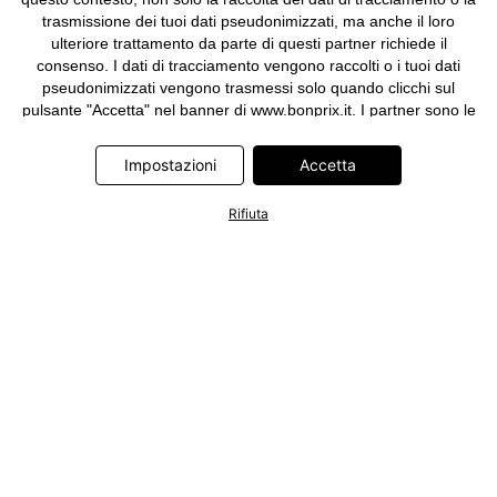
trasmissione dei tuoi dati pseudonimizzati, ma anche il loro
ulteriore trattamento da parte di questi partner richiede il
consenso. I dati di tracciamento vengono raccolti o i tuoi dati
pseudonimizzati vengono trasmessi solo quando clicchi sul
pulsante "Accetta" nel banner di www.bonprix.it. I partner sono le
seguenti società: Adjust GmbH, Criteo SA, Google Ireland
Limited, Hurra Communications GmbH, ID5 Technology Ltd,
Impostazioni
Accetta
Meta Platforms Ireland Limited, Microsoft Ireland Operations
Limited, Pinterest Europe Limited, RTB-House GmbH, TikTok
Rifiuta
Information Technologies UK Limited. Ulteriori informazioni sul
trattamento dei dati da parte di questi partner sono disponibili
nella nostra
informativa privacy e cookie
. L'informativa è
accessibile anche tramite un link nel banner.