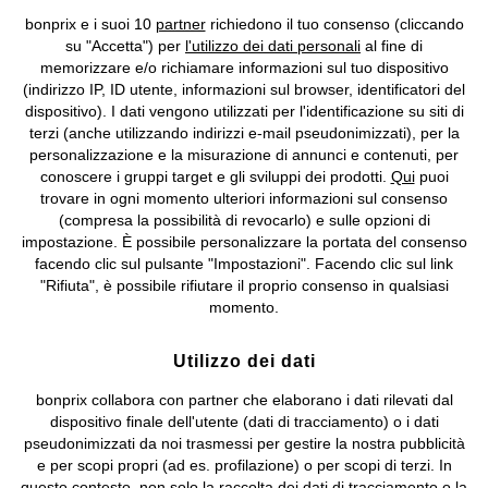
bonprix e i suoi 10
partner
richiedono il tuo consenso (cliccando
Informativa privacy e cookie
Gestione dei cookie
su "Accetta") per
l'utilizzo dei dati personali
al fine di
memorizzare e/o richiamare informazioni sul tuo dispositivo
Informazioni legali
Diritto di recesso
(indirizzo IP, ID utente, informazioni sul browser, identificatori del
dispositivo). I dati vengono utilizzati per l'identificazione su siti di
©
2026 bonprix.
Tutti i diritti riservati.
terzi (anche utilizzando indirizzi e-mail pseudonimizzati), per la
bonprix S.r.l. con socio unico, sede legale: via Adua 33 - 13855
personalizzazione e la misurazione di annunci e contenuti, per
Valdengo (BI) C.F. 01510910027 - P.I. 01939830020, Reg. Imprese di
conoscere i gruppi target e gli sviluppi dei prodotti.
Qui
puoi
Biella n. 01510910027, R.E.A. BI - 171345, N. Reg. Pile:
trovare in ogni momento ulteriori informazioni sul consenso
IT09060P00000858, N. Reg. AEE: IT08020000002105 Capitale
(compresa la possibilità di revocarlo) e sulle opzioni di
Sociale: euro 1.000.000 i.v, Società soggetta all'attività di direzione
impostazione. È possibile personalizzare la portata del consenso
e coordinamento di bonprix Beteiligungs -Verwaltungsgesellschaft
facendo clic sul pulsante "Impostazioni". Facendo clic sul link
mbH.
"Rifiuta", è possibile rifiutare il proprio consenso in qualsiasi
momento.
Utilizzo dei dati
bonprix collabora con partner che elaborano i dati rilevati dal
dispositivo finale dell'utente (dati di tracciamento) o i dati
pseudonimizzati da noi trasmessi per gestire la nostra pubblicità
e per scopi propri (ad es. profilazione) o per scopi di terzi. In
questo contesto, non solo la raccolta dei dati di tracciamento o la