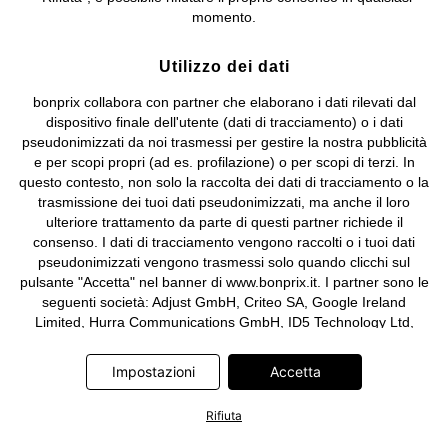
e coordinamento di bonprix Beteiligungs -Verwaltungsgesellschaft
momento.
mbH.
Utilizzo dei dati
bonprix collabora con partner che elaborano i dati rilevati dal
dispositivo finale dell'utente (dati di tracciamento) o i dati
pseudonimizzati da noi trasmessi per gestire la nostra pubblicità
e per scopi propri (ad es. profilazione) o per scopi di terzi. In
questo contesto, non solo la raccolta dei dati di tracciamento o la
trasmissione dei tuoi dati pseudonimizzati, ma anche il loro
ulteriore trattamento da parte di questi partner richiede il
consenso. I dati di tracciamento vengono raccolti o i tuoi dati
pseudonimizzati vengono trasmessi solo quando clicchi sul
pulsante "Accetta" nel banner di www.bonprix.it. I partner sono le
seguenti società: Adjust GmbH, Criteo SA, Google Ireland
Limited, Hurra Communications GmbH, ID5 Technology Ltd,
Meta Platforms Ireland Limited, Microsoft Ireland Operations
Limited, Pinterest Europe Limited, RTB-House GmbH, TikTok
Impostazioni
Accetta
Information Technologies UK Limited. Ulteriori informazioni sul
trattamento dei dati da parte di questi partner sono disponibili
Rifiuta
nella nostra
informativa privacy e cookie
. L'informativa è
accessibile anche tramite un link nel banner.