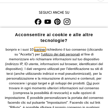
Seguici anche su
I prezzi sono IVA inclusa. Non includono
le spese di spedizione e i
Acconsentire ai cookie e alle altre
costi di servizio.
tecnologie?
Condizioni di vendita
Accessibilità
bonprix e i suoi 10
partner
richiedono il tuo consenso (cliccando
su "Accetta") per
l'utilizzo dei dati personali
al fine di
memorizzare e/o richiamare informazioni sul tuo dispositivo
Informativa privacy e cookie
Gestione dei cookie
(indirizzo IP, ID utente, informazioni sul browser, identificatori del
dispositivo). I dati vengono utilizzati per l'identificazione su siti di
Informazioni legali
Diritto di recesso
terzi (anche utilizzando indirizzi e-mail pseudonimizzati), per la
personalizzazione e la misurazione di annunci e contenuti, per
©
2026 bonprix.
Tutti i diritti riservati.
conoscere i gruppi target e gli sviluppi dei prodotti.
Qui
puoi
bonprix S.r.l. con socio unico, sede legale: via Adua 33 - 13855
trovare in ogni momento ulteriori informazioni sul consenso
Valdengo (BI) C.F. 01510910027 - P.I. 01939830020, Reg. Imprese di
(compresa la possibilità di revocarlo) e sulle opzioni di
Biella n. 01510910027, R.E.A. BI - 171345, N. Reg. Pile:
impostazione. È possibile personalizzare la portata del consenso
IT09060P00000858, N. Reg. AEE: IT08020000002105 Capitale
facendo clic sul pulsante "Impostazioni". Facendo clic sul link
Sociale: euro 1.000.000 i.v, Società soggetta all'attività di direzione
"Rifiuta", è possibile rifiutare il proprio consenso in qualsiasi