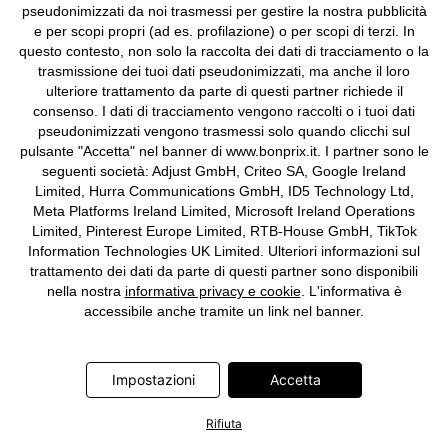
pseudonimizzati da noi trasmessi per gestire la nostra pubblicità
e per scopi propri (ad es. profilazione) o per scopi di terzi. In
questo contesto, non solo la raccolta dei dati di tracciamento o la
trasmissione dei tuoi dati pseudonimizzati, ma anche il loro
ulteriore trattamento da parte di questi partner richiede il
consenso. I dati di tracciamento vengono raccolti o i tuoi dati
pseudonimizzati vengono trasmessi solo quando clicchi sul
pulsante "Accetta" nel banner di www.bonprix.it. I partner sono le
SCONTI
seguenti società: Adjust GmbH, Criteo SA, Google Ireland
Abito midi in misto viscosa
Abito midi in mesh
Limited, Hurra Communications GmbH, ID5 Technology Ltd,
19,99 €
-42%
32,99 €
-5%
34,99 €
Meta Platforms Ireland Limited, Microsoft Ireland Operations
34,99 €
Prezzo più basso degli ultimi
Limited, Pinterest Europe Limited, RTB-House GmbH, TikTok
30 giorni
-5%
40,99 €
Prezzo precedente
Information Technologies UK Limited. Ulteriori informazioni sul
trattamento dei dati da parte di questi partner sono disponibili
nella nostra
informativa privacy e cookie
. L'informativa è
accessibile anche tramite un link nel banner.
Impostazioni
Accetta
Rifiuta