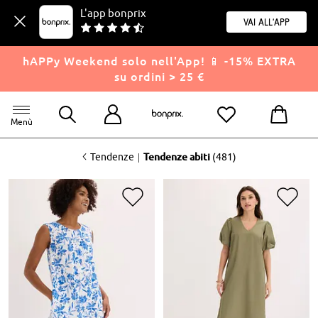
L'app bonprix
Vai all'app
hAPPy Weekend solo nell'App! 📱 -15% EXTRA
su ordini > 25 €
Menù
<
|
Tendenze
Tendenze abiti
(481)