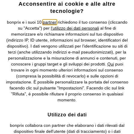
Acconsentire ai cookie e alle altre
tecnologie?
bonprix e i suoi 10
partner
richiedono il tuo consenso (cliccando
su "Accetta") per
l'utilizzo dei dati personali
al fine di
memorizzare e/o richiamare informazioni sul tuo dispositivo
(indirizzo IP, ID utente, informazioni sul browser, identificatori del
MOLTO RICHIESTO
dispositivo). I dati vengono utilizzati per l'identificazione su siti di
Abito midi in morbido punto di
Abito lungo in viscosa fluida
terzi (anche utilizzando indirizzi e-mail pseudonimizzati), per la
Roma
35,99 €
personalizzazione e la misurazione di annunci e contenuti, per
27,99 €
conoscere i gruppi target e gli sviluppi dei prodotti.
Qui
puoi
trovare in ogni momento ulteriori informazioni sul consenso
(compresa la possibilità di revocarlo) e sulle opzioni di
impostazione. È possibile personalizzare la portata del consenso
facendo clic sul pulsante "Impostazioni". Facendo clic sul link
"Rifiuta", è possibile rifiutare il proprio consenso in qualsiasi
momento.
Utilizzo dei dati
bonprix collabora con partner che elaborano i dati rilevati dal
dispositivo finale dell'utente (dati di tracciamento) o i dati