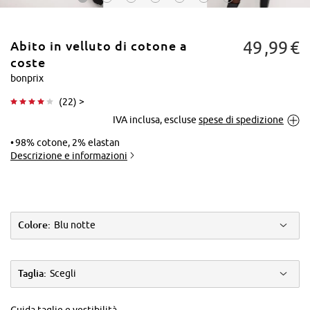
49
99
€
Abito in velluto di cotone a
coste
bonprix
(
22
) >
Tocca per
IVA inclusa, escluse
spese di spedizione
ingrandire
98% cotone, 2% elastan
Descrizione e informazioni
Colore:
Blu notte
Taglia:
Scegli
Guida taglie e vestibilità