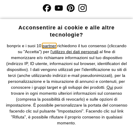
I prezzi sono IVA inclusa. Non includono
le spese di spedizione e i
costi di servizio.
Acconsentire ai cookie e alle altre
tecnologie?
Condizioni di vendita
Accessibilità
bonprix e i suoi 10
partner
richiedono il tuo consenso (cliccando
su "Accetta") per
l'utilizzo dei dati personali
al fine di
Informativa privacy e cookie
Gestione dei cookie
memorizzare e/o richiamare informazioni sul tuo dispositivo
(indirizzo IP, ID utente, informazioni sul browser, identificatori del
Informazioni legali
Diritto di recesso
dispositivo). I dati vengono utilizzati per l'identificazione su siti di
terzi (anche utilizzando indirizzi e-mail pseudonimizzati), per la
©
2026 bonprix.
Tutti i diritti riservati.
personalizzazione e la misurazione di annunci e contenuti, per
bonprix S.r.l. con socio unico, sede legale: via Adua 33 - 13855
conoscere i gruppi target e gli sviluppi dei prodotti.
Qui
puoi
Valdengo (BI) C.F. 01510910027 - P.I. 01939830020, Reg. Imprese di
trovare in ogni momento ulteriori informazioni sul consenso
Biella n. 01510910027, R.E.A. BI - 171345, N. Reg. Pile:
(compresa la possibilità di revocarlo) e sulle opzioni di
IT09060P00000858, N. Reg. AEE: IT08020000002105 Capitale
impostazione. È possibile personalizzare la portata del consenso
Sociale: euro 1.000.000 i.v, Società soggetta all'attività di direzione
facendo clic sul pulsante "Impostazioni". Facendo clic sul link
e coordinamento di bonprix Beteiligungs -Verwaltungsgesellschaft
"Rifiuta", è possibile rifiutare il proprio consenso in qualsiasi
mbH.
momento.