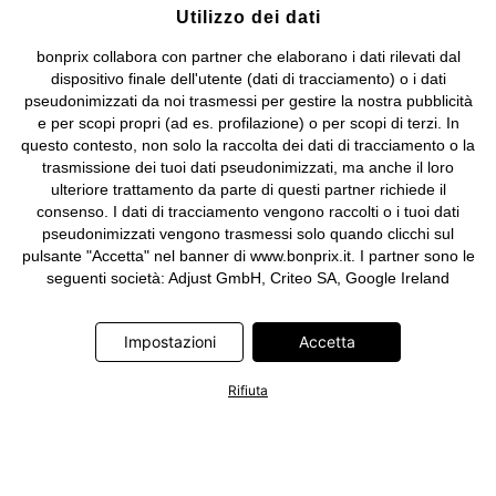
Utilizzo dei dati
bonprix collabora con partner che elaborano i dati rilevati dal
dispositivo finale dell'utente (dati di tracciamento) o i dati
pseudonimizzati da noi trasmessi per gestire la nostra pubblicità
e per scopi propri (ad es. profilazione) o per scopi di terzi. In
questo contesto, non solo la raccolta dei dati di tracciamento o la
trasmissione dei tuoi dati pseudonimizzati, ma anche il loro
ulteriore trattamento da parte di questi partner richiede il
consenso. I dati di tracciamento vengono raccolti o i tuoi dati
pseudonimizzati vengono trasmessi solo quando clicchi sul
pulsante "Accetta" nel banner di www.bonprix.it. I partner sono le
seguenti società: Adjust GmbH, Criteo SA, Google Ireland
Limited, Hurra Communications GmbH, ID5 Technology Ltd,
Meta Platforms Ireland Limited, Microsoft Ireland Operations
Impostazioni
Accetta
Limited, Pinterest Europe Limited, RTB-House GmbH, TikTok
Information Technologies UK Limited. Ulteriori informazioni sul
trattamento dei dati da parte di questi partner sono disponibili
Rifiuta
nella nostra
informativa privacy e cookie
. L'informativa è
accessibile anche tramite un link nel banner.