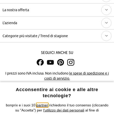
La nostra offerta
L'azienda
Categorie più visitate / Trend di stagione
Seguici anche su
I prezzi sono IVA inclusa. Non includono
le spese di spedizione e i
costi di servizio.
Acconsentire ai cookie e alle altre
Condizioni di vendita
Accessibilità
tecnologie?
Informativa privacy e cookie
Gestione dei cookie
bonprix e i suoi 10
partner
richiedono il tuo consenso (cliccando
su "Accetta") per
l'utilizzo dei dati personali
al fine di
Informazioni legali
Diritto di recesso