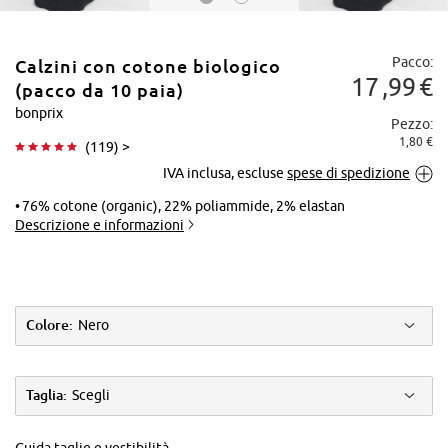
Pacco:
Calzini con cotone biologico
17
99
€
(pacco da 10 paia)
bonprix
Pezzo:
1,80 €
(
119
) >
Tocca per
IVA inclusa, escluse
spese di spedizione
ingrandire
76% cotone (organic), 22% poliammide, 2% elastan
Descrizione e informazioni
Colore:
Nero
Taglia:
Scegli
Guida taglie e vestibilità