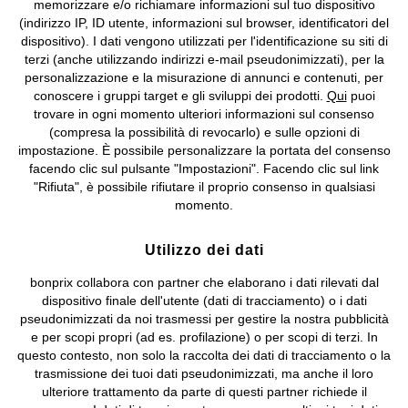
memorizzare e/o richiamare informazioni sul tuo dispositivo
(indirizzo IP, ID utente, informazioni sul browser, identificatori del
©
2026 bonprix.
Tutti i diritti riservati.
dispositivo). I dati vengono utilizzati per l'identificazione su siti di
bonprix S.r.l. con socio unico, sede legale: via Adua 33 - 13855
terzi (anche utilizzando indirizzi e-mail pseudonimizzati), per la
Valdengo (BI) C.F. 01510910027 - P.I. 01939830020, Reg. Imprese di
personalizzazione e la misurazione di annunci e contenuti, per
Biella n. 01510910027, R.E.A. BI - 171345, N. Reg. Pile:
conoscere i gruppi target e gli sviluppi dei prodotti.
Qui
puoi
IT09060P00000858, N. Reg. AEE: IT08020000002105 Capitale
trovare in ogni momento ulteriori informazioni sul consenso
Sociale: euro 1.000.000 i.v, Società soggetta all'attività di direzione
(compresa la possibilità di revocarlo) e sulle opzioni di
e coordinamento di bonprix Beteiligungs -Verwaltungsgesellschaft
impostazione. È possibile personalizzare la portata del consenso
mbH.
facendo clic sul pulsante "Impostazioni". Facendo clic sul link
"Rifiuta", è possibile rifiutare il proprio consenso in qualsiasi
momento.
Utilizzo dei dati
bonprix collabora con partner che elaborano i dati rilevati dal
dispositivo finale dell'utente (dati di tracciamento) o i dati
pseudonimizzati da noi trasmessi per gestire la nostra pubblicità
e per scopi propri (ad es. profilazione) o per scopi di terzi. In
questo contesto, non solo la raccolta dei dati di tracciamento o la
trasmissione dei tuoi dati pseudonimizzati, ma anche il loro
ulteriore trattamento da parte di questi partner richiede il