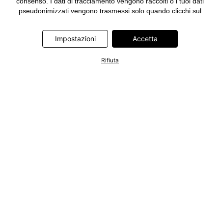
consenso. I dati di tracciamento vengono raccolti o i tuoi dati
pseudonimizzati vengono trasmessi solo quando clicchi sul
pulsante "Accetta" nel banner di www.bonprix.it. I partner sono le
seguenti società: Adjust GmbH, Criteo SA, Google Ireland
Impostazioni
Accetta
Limited, Hurra Communications GmbH, ID5 Technology Ltd,
Meta Platforms Ireland Limited, Microsoft Ireland Operations
Limited, Pinterest Europe Limited, RTB-House GmbH, TikTok
Rifiuta
Information Technologies UK Limited. Ulteriori informazioni sul
trattamento dei dati da parte di questi partner sono disponibili
nella nostra
informativa privacy e cookie
. L'informativa è
accessibile anche tramite un link nel banner.