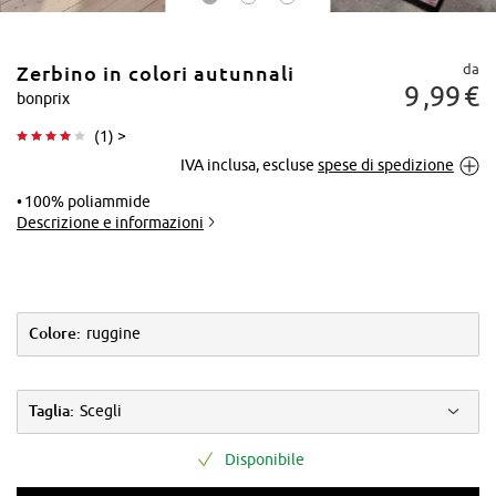
da
Zerbino in colori autunnali
9
99
€
bonprix
(
1
) >
IVA inclusa, escluse
spese di spedizione
Tocca per
ingrandire
100% poliammide
Descrizione e informazioni
Colore:
ruggine
Taglia:
Scegli
Disponibile