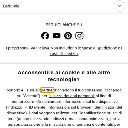
L'azienda
Seguici anche su
I prezzi sono IVA inclusa. Non includono
le spese di spedizione e i
costi di servizio.
Condizioni di vendita
Accessibilità
Acconsentire ai cookie e alle altre
tecnologie?
Informativa privacy e cookie
Gestione dei cookie
bonprix e i suoi 10
partner
richiedono il tuo consenso (cliccando
Informazioni legali
Diritto di recesso
su "Accetta") per
l'utilizzo dei dati personali
al fine di
memorizzare e/o richiamare informazioni sul tuo dispositivo
©
2026 bonprix.
Tutti i diritti riservati.
(indirizzo IP, ID utente, informazioni sul browser, identificatori del
bonprix S.r.l. con socio unico, sede legale: via Adua 33 - 13855
dispositivo). I dati vengono utilizzati per l'identificazione su siti di
Valdengo (BI) C.F. 01510910027 - P.I. 01939830020, Reg. Imprese di
terzi (anche utilizzando indirizzi e-mail pseudonimizzati), per la
Biella n. 01510910027, R.E.A. BI - 171345, N. Reg. Pile:
personalizzazione e la misurazione di annunci e contenuti, per
IT09060P00000858, N. Reg. AEE: IT08020000002105 Capitale