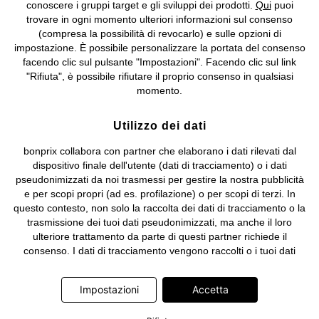
conoscere i gruppi target e gli sviluppi dei prodotti.
Qui
puoi
Sociale: euro 1.000.000 i.v, Società soggetta all'attività di direzione
trovare in ogni momento ulteriori informazioni sul consenso
e coordinamento di bonprix Beteiligungs -Verwaltungsgesellschaft
(compresa la possibilità di revocarlo) e sulle opzioni di
mbH.
impostazione. È possibile personalizzare la portata del consenso
facendo clic sul pulsante "Impostazioni". Facendo clic sul link
"Rifiuta", è possibile rifiutare il proprio consenso in qualsiasi
momento.
Utilizzo dei dati
bonprix collabora con partner che elaborano i dati rilevati dal
dispositivo finale dell'utente (dati di tracciamento) o i dati
pseudonimizzati da noi trasmessi per gestire la nostra pubblicità
e per scopi propri (ad es. profilazione) o per scopi di terzi. In
questo contesto, non solo la raccolta dei dati di tracciamento o la
trasmissione dei tuoi dati pseudonimizzati, ma anche il loro
ulteriore trattamento da parte di questi partner richiede il
consenso. I dati di tracciamento vengono raccolti o i tuoi dati
pseudonimizzati vengono trasmessi solo quando clicchi sul
pulsante "Accetta" nel banner di www.bonprix.it. I partner sono le
Impostazioni
Accetta
seguenti società: Adjust GmbH, Criteo SA, Google Ireland
Limited, Hurra Communications GmbH, ID5 Technology Ltd,